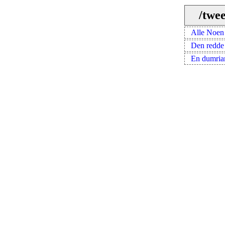
/twe
Alle Noen
Den redde
En dumria