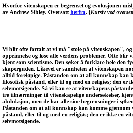
Hvorfor vitenskapen er begrenset og evolusjonen mis
av Andrew Sibley. Oversatt
herfra
. {
Kursiv ved overset
Vi blir ofte fortalt at vi må "stole på vitenskapen", og
opprinnelse og løse alle verdens problemer. Ofte blir 
kjent som scientisme. Den søker å forklare hele den fys
skaperguden. Likevel er sannheten at vitenskapen nød
alltid foreløpige. Påstanden om at all kunnskap kan 
filosofisk påstand, eller til og med en religiøs; den e
selvmotsigende. Så vi kan se at vitenskapens påstande
tre tilnærminger til vitenskapelige undersøkelser, kj
abduksjon, men de har alle sine begrensninger i søken
Påstanden om at all kunnskap kan komme gjennom vite
påstand, eller til og med en religiøs; den er ikke en v
selvmotsigende.