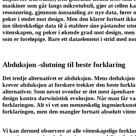
maskiner som går langs mikrotubuli, gjør at cellen kan
resonnering, gjennom innsamling av nye data, fører oss
peker i stedet mot design. Men den klarer fortsatt ikke
inn tilstrekkelige data til å etablere sine påstander ut
vitenskapen, og peker i økende grad mot design, men 
som er foreløpige. Bare ett dataelement i strid med nor
Abduksjon -slutning til beste forklaring
Det tredje alternativet er abduksjon. Mens deduksjon
krever abduksjon at forskere trekker den beste forkl
alternativer. Som nevnt ovenfor er det mest åpenbare
design kontra darwinistisk evolusjon. Når man får val
forklaringen. Alt vi vet om menneskelig ingeniørkunst
forklaringen, men den mangler fortsatt absolutt vite
Vi kan dermed observere at alle vitenskapelige forklar