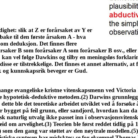
et: slik at Z er forårsaket av Y er
bake til den første årsaken A - hva
nom deduksjon. Det finnes flere
rårsaker B som forårsaker A som forårsaker B osv., eller
Man kan vel følge Dawkins og tilby en meningsløs forklar
isse er tilstrekkelige. Det finnes et annet alternativ,
klok og kunnskapsrik beveger er Gud.
 mange evangeliske kristne vitenskapsmenn ved Victoria
e hypotetisk-deduktive metoden.(2) Darwins grunnleggen
 dette ble det teoretiske arbeidet utviklet ved å fors
 er bygget på feil grunn, eller sandjord, hvordan kan 
tisk naturlig utvalg ikke passet inn i observasjonsviten
d om arvelighet.(3) Teorien ble først reddet tidlig på 1
) som den gang var støttet av den nøytrale modellen.(
istiske syntesen har mislyktes: se for eksempel Thom