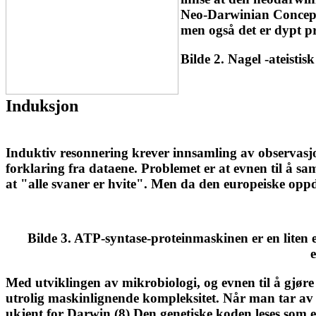
Neo-Darwinian Concepti
men også det er dypt p
Bilde 2. Nagel -ateistisk
Induksjon
Induktiv resonnering krever innsamling av observasjone
forklaring fra dataene. Problemet er at evnen til å sa
at "alle svaner er hvite". Men da den europeiske op
Bilde 3. ATP-syntase-proteinmaskinen er en liten 
Med utviklingen av mikrobiologi, og evnen til å gjøre
utrolig maskinlignende kompleksitet. Når man tar av 
ukjent for Darwin.(8) Den genetiske koden leses som 