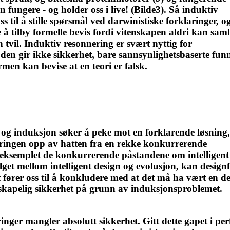
 fungere - og holder oss i live! (Bilde3). Så induktiv
 til å stille spørsmål ved darwinistiske forklaringer, o
 å tilby formelle bevis fordi vitenskapen aldri kan saml
en tvil. Induktiv resonnering er svært nyttig for
den gir ikke sikkerhet, bare sannsynlighetsbaserte fun
men kan bevise at en teori er falsk.
 og induksjon søker å peke mot en forklarende løsning,
aringen opp av hatten fra en rekke konkurrerende
 eksemplet de konkurrerende påstandene om intelligent
get mellom intelligent design og evolusjon, kan design
 fører oss til å konkludere med at det må ha vært en d
nskapelig sikkerhet på grunn av induksjonsproblemet.
inger mangler absolutt sikkerhet. Gitt dette gapet i pe