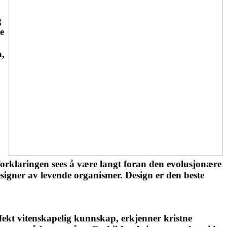
g
e
n,
forklaringen sees å være langt foran den evolusjonære
esigner av levende organismer. Design er den beste
rfekt vitenskapelig kunnskap, erkjenner kristne