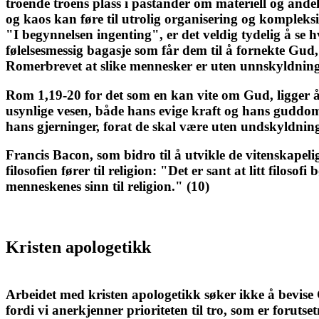
troende troens plass i påstander om materiell og ånde
og kaos kan føre til utrolig organisering og kompleks
"I begynnelsen ingenting", er det veldig tydelig å se h
følelsesmessig bagasje som får dem til å fornekte Gud, 
Romerbrevet at slike mennesker er uten unnskyldning
Rom 1,19-20 for det som en kan vite om Gud, ligger 
usynlige vesen, både hans evige kraft og hans guddomm
hans gjerninger, forat de skal være uten undskyldnin
Francis Bacon, som bidro til å utvikle de vitenskapeli
filosofien fører til religion: "Det er sant at litt filos
menneskenes sinn til religion." (10)
Kristen apologetikk
Arbeidet med kristen apologetikk søker ikke å bevise 
fordi vi anerkjenner prioriteten til tro, som er forutse