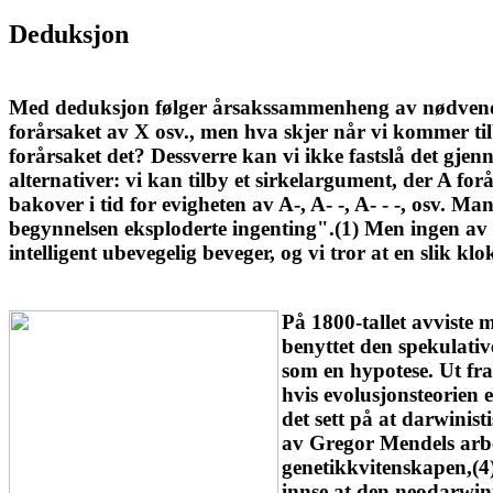
Deduksjon
Med deduksjon følger årsakssammenheng av nødvendigh
forårsaket av X osv., men hva skjer når vi kommer til
forårsaket det? Dessverre kan vi ikke fastslå det gjen
alternativer: vi kan tilby et sirkelargument, der A fo
bakover i tid for evigheten av A-, A- -, A- - -, osv. 
begynnelsen eksploderte ingenting".(1) Men ingen av d
intelligent ubevegelig beveger, og vi tror at en slik 
På 1800-tallet avviste
benyttet den spekulativ
som en hypotese. Ut fra
hvis evolusjonsteorien
det sett på at darwinis
av Gregor Mendels arbei
genetikkvitenskapen,(4
innse at den neodarwin