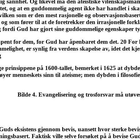
lig sannhet. Og likevel må den ateistiske vitenskapsman
itet, og at en guddommelig agent ikke har handlet i ska
vilken som er den mest rasjonelle og observasjonsbaserte
og som fører til at de foretrekker den irrasjonelle fork
 fordi Gud har gjort sine guddommelige egenskaper ty
åpent for dem, for Gud har åpenbaret dem det. 20 For
elighet, er synlig fra verdens skapelse av, idet det kj
g
ge prinsippene på 1600-tallet, bemerket i 1625 at dybde
ofi bøyer menneskets sinn til ateisme; men dybden i filosof
Bilde 4. Evangelisering og trosforsvar må utø
Guds eksistens gjennom bevis, uansett hvor sterke bevis
tningsbasert. Faktisk ville selve forsøket på å bevise Gu