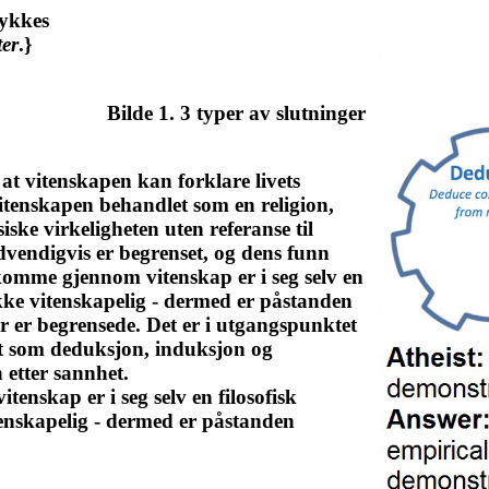
lykkes
ter
.}
Bilde 1. 3 typer av slutninger
 at vitenskapen kan forklare livets
vitenskapen behandlet som en religion,
iske virkeligheten uten referanse til
vendigvis er begrenset, og dens funn
komme gjennom vitenskap er i seg selv en
r ikke vitenskapelig - dermed er påstanden
r er begrensede. Det er i utgangspunktet
ent som deduksjon, induksjon og
 etter sannhet.
nskap er i seg selv en filosofisk
itenskapelig - dermed er påstanden