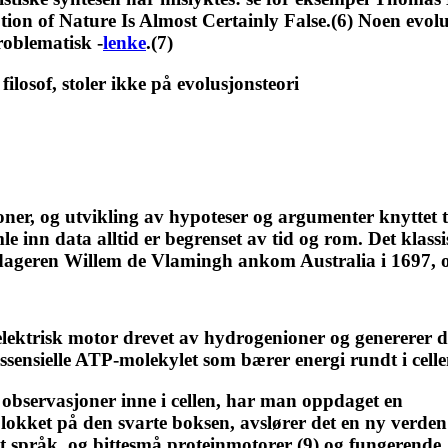
on of Nature Is Almost Certainly False.(6) Noen evolu
roblematisk -
lenke
.(7)
 filosof, stoler ikke på evolusjonsteori
r, og utvikling av hypoteser og argumenter knyttet til 
mle inn data alltid er begrenset av tid og rom. Det kla
pdageren Willem de Vlamingh ankom Australia i 1697, o
elektrisk motor drevet av hydrogenioner og genererer d
essensielle ATP-molekylet som bærer energi rundt i celle
 observasjoner inne i cellen, har man oppdaget en
lokket på den svarte boksen, avslører det en ny verden
et språk, og bittesmå proteinmotorer (9) og fungerende