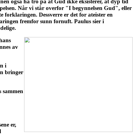
nen også ha tro på at Gud ikke eksisterer, at dyp tid
pelsen. Når vi står overfor "I begynnelsen Gud", eller
 forklaringen. Dessverre er det for ateister en
laringen fremfor sunn fornuft. Paulus sier i
delige.
 hans
ennes av
n i
ien bringer
ves sammen
ene er,
d