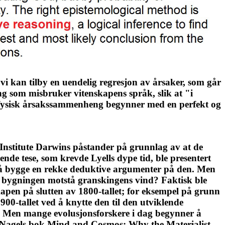
 vi kan tilby en uendelig regresjon av årsaker, som går
ing som misbruker vitenskapens språk, slik at "i
 at fysisk årsakssammenheng begynner med en perfekt og
 Institute Darwins påstander på grunnlag av at de
de tese, som krevde Lyells dype tid, ble presentert
øke å bygge en rekke deduktive argumenter på den. Men
da bygningen motstå granskingens vind? Faktisk ble
skapen på slutten av 1800-tallet; for eksempel på grunn
900-tallet ved å knytte den til den utviklende
5) Men mange evolusjonsforskere i dag begynner å
as Nagels bok Mind and Cosmos: Why the Materialist