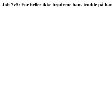
Joh 7v5: For heller ikke brødrene hans trodde på ha