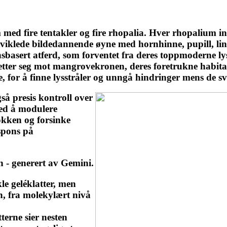
ed fire tentakler og fire rhopalia. Hver rhopalium inn
 utviklede bildedannende øyne med hornhinne, pupill, li
sbasert atferd, som forventet fra deres toppmoderne l
tter seg mot mangrovekronen, deres foretrukne habitat.
e, for å finne lysstråler og unngå hindringer mens de 
så presis kontroll over
ved å modulere
okken og forsinke
spons på
 - generert av Gemini.
le geléklatter, men
, fra molekylært nivå
erne sier nesten