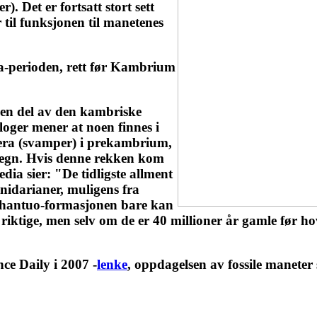
. Det er fortsatt stort sett
til funksjonen til manetenes
cra-perioden, rett før Kambrium
en del av den kambriske
loger mener at noen finnes i
era (svamper) i prekambrium,
tegn. Hvis denne rekken kom
ia sier: "De tidligste allment
nidarianer, muligens fra
oushantuo-formasjonen bare kan
r riktige, men selv om de er 40 millioner år gamle før 
ce Daily i 2007 -
lenke
, oppdagelsen av fossile maneter