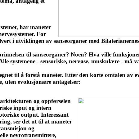
tema, antagelig et
ystemer, har maneter
 nervesystemer. For
lvert i utviklingen av sanseorganer med Bilaterianern
innelsen til sanseorganer? Noen? Hva ville funksjonen 
? Alle systemene - sensoriske, nervøse, muskulære - må 
re egnet til å forstå maneter. Etter den korte omtalen av 
e, uten evolusjonære antagelser:
e arkitekturen og oppførselen
riske input og intern
toriske output. Interessant
ring, ser det ut til at maneter
transmisjon og
lle nevrotransmittere,