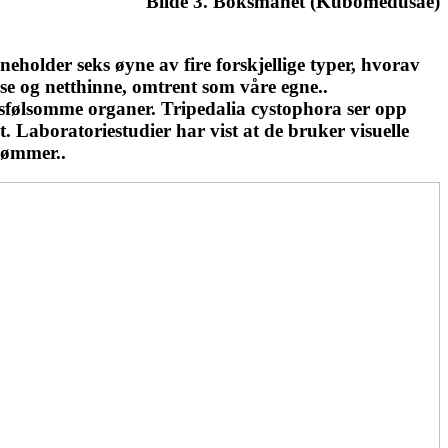
Bilde 3. Boksmanet (Kubomedusae)
eholder seks øyne av fire forskjellige typer, hvorav
nse og netthinne, omtrent som våre egne..
ysfølsomme organer. Tripedalia cystophora ser opp
 Laboratoriestudier har vist at de bruker visuelle
svømmer..