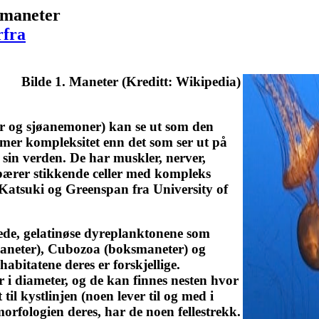
 maneter
rfra
Bilde 1. Maneter (Kreditt: Wikipedia)
er og sjøanemoner) kan se ut som den
mer kompleksitet enn det som ser ut på
 sin verden. De har muskler, nerver,
bærer stikkende celler med kompleks
 Katsuki og Greenspan fra University of
mede, gelatinøse dyreplanktonene som
emaneter), Cubozoa (boksmaneter) og
abitatene deres er forskjellige.
 i diameter, og de kan finnes nesten hvor
til kystlinjen (noen lever til og med i
morfologien deres, har de noen fellestrekk.