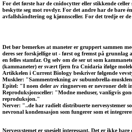
For det første har de cnidocytter eller stikkende celle
beskytte seg mot rovdyr. For det andre har de bare é
avfallshåndtering og kjønnsceller. For det tredje er 
Det bør bemerkes at maneter er gruppert sammen med
deres ser forskjellige ut - først og fremst på grunnlag 
en felles stamfar. Og selv om de ser ut som kamman
(kammaneter) er svært fjern fra Cnidaria ifølge molek
Artikkelen i Current Biology beskriver følgende vevst
Muskler: "Sammentrekning av subumbrella-musklene
Epitel: "I noen deler av ringnerven er nevroner delt in
Reproduksjonsceller: "Modne meduser, vanligvis gonoko
reproduksjon."
Nerver: "..de har radielt distribuerte nervesystemer so
nevronal kondensasjon som fungerer som et integrer
Nervesystemet er spesielt interessant. Det er ikke bare 