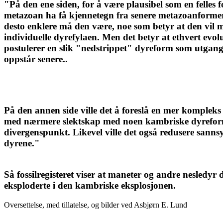
"På den ene siden, for å være plausibel som en felles f
metazoan ha få kjennetegn fra senere metazoanformer.
desto enklere må den være, noe som betyr at den vil ma
individuelle dyrefylaen. Men det betyr at ethvert evo
postulerer en slik "nedstrippet" dyreform som utgang
oppstår senere..
På den annen side ville det å foreslå en mer kompleks 
med nærmere slektskap med noen kambriske dyreforme
divergenspunkt. Likevel ville det også redusere sanns
dyrene."
Så fossilregisteret viser at maneter og andre nesledyr 
eksploderte i den kambriske eksplosjonen.
Oversettelse, med tillatelse, og bilder ved Asbjørn E. Lund