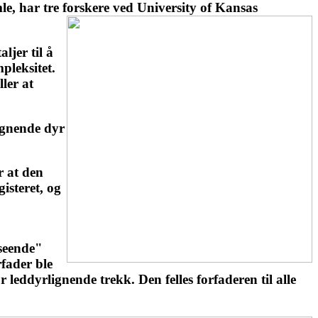
e, har tre forskere ved University of
Kansas
ljer til å
pleksitet.
ler at
lignende dyr
r at den
isteret, og
tseende"
rfader ble
leddyrlignende trekk. Den felles forfaderen til alle