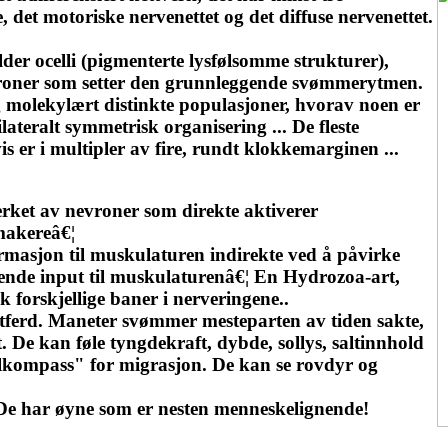
e, det motoriske nervenettet og det diffuse nervenettet.
er ocelli (pigmenterte lysfølsomme strukturer),
evroner som setter den grunnleggende svømmerytmen.
 molekylært distinkte populasjoner, hvorav noen er
ateralt symmetrisk organisering ... De fleste
vis er i multipler av fire, rundt klokkemarginen ...
erket av nevroner som direkte aktiverer
makereâ€¦
formasjon til muskulaturen indirekte ved å påvirke
rende input til muskulaturenâ€¦ En Hydrozoa-art,
k forskjellige baner i nerveringene..
 atferd. Maneter svømmer mesteparten av tiden sakte,
De kan føle tyngdekraft, dybde, sollys, saltinnhold
olkompass" for migrasjon. De kan se rovdyr og
 De har øyne som er nesten menneskelignende!