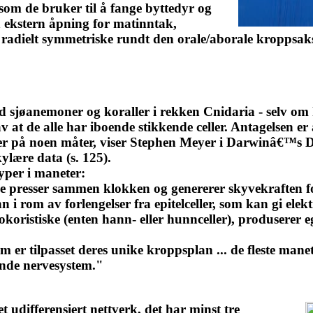
r som de bruker til å fange byttedyr og
n ekstern åpning for matinntak,
de radielt symmetriske rundt den orale/aborale kroppsak
 sjøanemoner og koraller i rekken Cnidaria - selv o
av at de alle har iboende stikkende celler. Antagelsen er 
eter på noen måter, viser Stephen Meyer i Darwinâ€™s
ylære data (s. 125).
yper i maneter:
 presser sammen klokken og genererer skyvekraften 
n i rom av forlengelser fra epitelceller, som kan gi elek
ristiske (enten hann- eller hunnceller), produserer egg
m er tilpasset deres unike kroppsplan ... de fleste manet
ende nervesystem."
et udifferensiert nettverk, det har minst tre