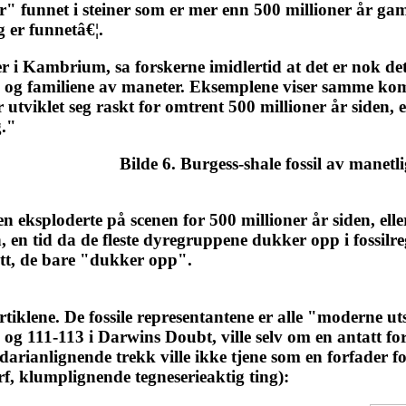
" funnet i steiner som er mer enn 500 millioner år gaml
 er funnetâ€¦.
 i Kambrium, sa forskerne imidlertid at det er nok deta
e og familiene av maneter. Eksemplene viser samme kom
tviklet seg raskt for omtrent 500 millioner år siden, el
g."
Bilde 6. Burgess-shale fossil av manet
 eksploderte på scenen for 500 millioner år siden, elle
 en tid da de fleste dyregruppene dukker opp i fossilreg
ett, de bare "dukker opp".
artiklene. De fossile representantene er alle "moderne u
 og 111-113 i Darwins Doubt, ville selv om en antatt fo
rianlignende trekk ville ikke tjene som en forfader for 
, klumplignende tegneserieaktig ting):