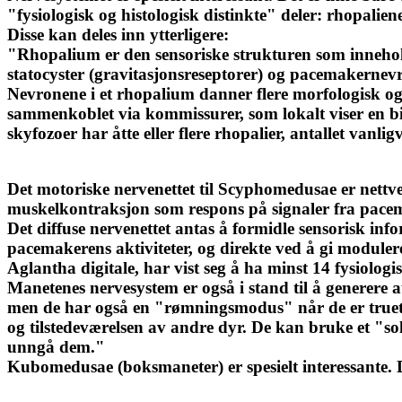
"fysiologisk og histologisk distinkte" deler: rhopalien
Disse kan deles inn ytterligere:
"Rhopalium er den sensoriske strukturen som innehold
statocyster (gravitasjonsreseptorer) og pacemakern
Nevronene i et rhopalium danner flere morfologisk og
sammenkoblet via kommissurer, som lokalt viser en bil
skyfozoer har åtte eller flere rhopalier, antallet vanlig
Det motoriske nervenettet til Scyphomedusae er nettv
muskelkontraksjon som respons på signaler fra pace
Det diffuse nervenettet antas å formidle sensorisk in
pacemakerens aktiviteter, og direkte ved å gi module
Aglantha digitale, har vist seg å ha minst 14 fysiologis
Manetenes nervesystem er også i stand til å generere
men de har også en "rømningsmodus" når de er truet. 
og tilstedeværelsen av andre dyr. De kan bruke et "s
unngå dem."
Kubomedusae (boksmaneter) er spesielt interessante.