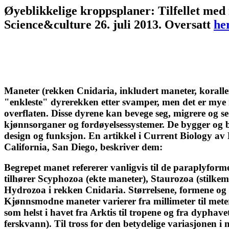
Øyeblikkelige kroppsplaner: Tilfellet med
Science&culture 26. juli 2013. Oversatt
he
Maneter (rekken Cnidaria, inkludert maneter, korall
"enkleste" dyrerekken etter svamper, men det er mye 
overflaten. Disse dyrene kan bevege seg, migrere og se
kjønnsorganer og fordøyelsessystemer. De bygger og 
design og funksjon. En artikkel i Current Biology av
California, San Diego, beskriver dem:
Begrepet manet refererer vanligvis til de paraplyfor
tilhører Scyphozoa (ekte maneter), Staurozoa (stilk
Hydrozoa i rekken Cnidaria. Størrelsene, formene og h
Kjønnsmodne maneter varierer fra millimeter til meter
som helst i havet fra Arktis til tropene og fra dyphavet 
ferskvann). Til tross for den betydelige variasjonen i 