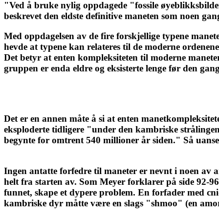
"Ved å bruke nylig oppdagede "fossile øyeblikksbilder
beskrevet den eldste definitive maneten som noen gang
Med oppdagelsen av de fire forskjellige typene maneter
hevde at typene kan relateres til de moderne ordenen
Det betyr at enten kompleksiteten til moderne maneter u
gruppen er enda eldre og eksisterte lenge før den gan
Det er en annen måte å si at enten manetkompleksiteten
eksploderte tidligere "under den kambriske strålingen,
begynte for omtrent 540 millioner år siden." Så uans
Ingen antatte forfedre til maneter er nevnt i noen av 
helt fra starten av. Som Meyer forklarer på side 92-96
funnet, skape et dypere problem. En forfader med cnida
kambriske dyr måtte være en slags "shmoo" (en amorf