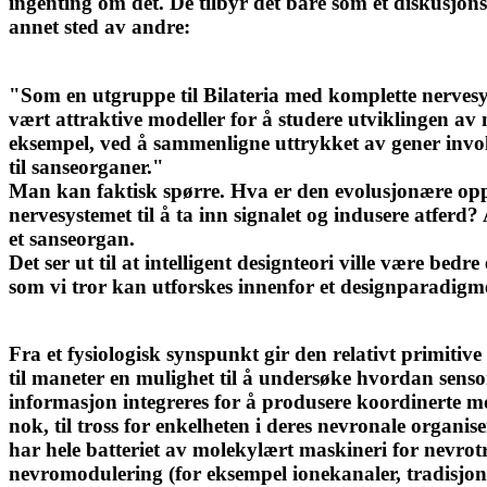
ingenting om det. De tilbyr det bare som et diskusjons
annet sted av andre:
"Som en utgruppe til Bilateria med komplette nerves
vært attraktive modeller for å studere utviklingen av
eksempel, ved å sammenligne uttrykket av gener invo
til sanseorganer."
Man kan faktisk spørre. Hva er den evolusjonære oppr
nervesystemet til å ta inn signalet og indusere atferd
et sanseorgan.
Det ser ut til at intelligent designteori ville være bed
som vi tror kan utforskes innenfor et designparadigm
Fra et fysiologisk synspunkt gir den relativt primitiv
til maneter en mulighet til å undersøke hvordan senso
informasjon integreres for å produsere koordinerte mo
nok, til tross for enkelheten i deres nevronale organise
har hele batteriet av molekylært maskineri for nevro
nevromodulering (for eksempel ionekanaler, tradisjone