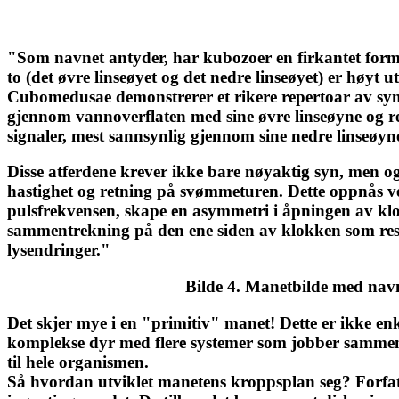
"Som navnet antyder, har kubozoer en firkantet form m
to (det øvre linseøyet og det nedre linseøyet) er høyt
Cubomedusae demonstrerer et rikere repertoar av syn
gjennom vannoverflaten med sine øvre linseøyne og re
signaler, mest sannsynlig gjennom sine nedre linseøyn
Disse atferdene krever ikke bare nøyaktig syn, men og
hastighet og retning på svømmeturen. Dette oppnås 
pulsfrekvensen, skape en asymmetri i åpningen av kl
sammentrekning på den ene siden av klokken som re
lysendringer."
Bilde 4. Manetbilde med navn
Det skjer mye i en "primitiv" manet! Dette er ikke enk
komplekse dyr med flere systemer som jobber sammen
til hele organismen.
Så hvordan utviklet manetens kroppsplan seg? Forfatt