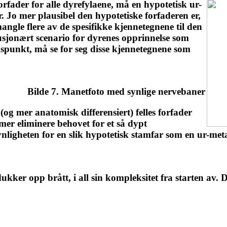
orfader for alle dyrefylaene, må en hypotetisk ur-
 Jo mer plausibel den hypotetiske forfaderen er,
ngle flere av de spesifikke kjennetegnene til den
lusjonært scenario for dyrenes opprinnelse som
spunkt, må se for seg disse kjennetegnene som
Bilde 7. Manetfoto med synlige nervebaner
(og mer anatomisk differensiert) felles forfader
r eliminere behovet for et så dypt
ynligheten for en slik hypotetisk stamfar som en ur-met
dukker opp brått, i all sin kompleksitet fra starten av.