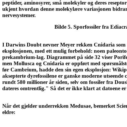
peptider, aminosyrer, små molekyler og deres reseptorer)
ukjent hvordan denne molekylære variasjonen bidrar 
nervesystemer.
Bilde 5. Sporfossiler fra Edia
I Darwins Doubt nevner Meyer rekken Cnidaria som 
eksplosjonen, med ett mulig forbehold: noen paleonto
prekambrium-lag. Diagrammet på side 32 viser Porif
men Mollusca og Cnidaria er oppført med spørsmåls
før Cambrium, hadde den sin egen eksplosjon: Wikiped
aksepterte dyrefossilene er ganske moderne utseende c
rundt 580 millioner år siden, selv om fossiler fra D
dateres omtrentlig." Så det er ikke klart at datoene e
Når det gjelder underrekken Medusae, bemerket Scien
eldre: