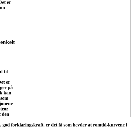
Det er
enn
 enkelt
d til
et er
nger på
ok kan
t som
sjonene
eteor
t den
. god forklaringskraft, er det få som hevder at romtid-kurvene i