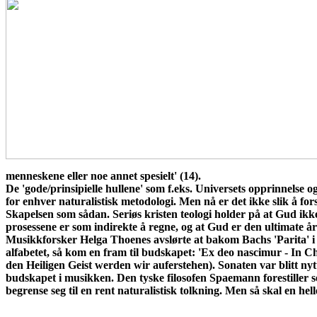
menneskene eller noe annet spesielt' (14).
De 'gode/prinsipielle hullene' som f.eks. Universets opprinnelse o
for enhver naturalistisk metodologi. Men nå er det ikke slik å fo
Skapelsen som sådan. Seriøs kristen teologi holder på at Gud ikke
prosessene er som indirekte å regne, og at Gud er den ultimate å
Musikkforsker Helga Thoenes avslørte at bakom Bachs 'Parita' i d-
alfabetet, så kom en fram til budskapet: 'Ex deo nascimur - In 
den Heiligen Geist werden wir auferstehen). Sonaten var blitt ny
budskapet i musikken. Den tyske filosofen Spaemann forestiller s
begrense seg til en rent naturalistisk tolkning. Men så skal en h