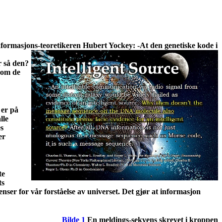
nformasjons-teoretikeren Hubert Yockey: -At den genetiske kode i
r så den?
t om de
 er på
lle
es
er
te
ts
ser for vår forståelse av universet. Det gjør at informasjon
Bilde 1
En meldings-sekvens skrevet i kroppen