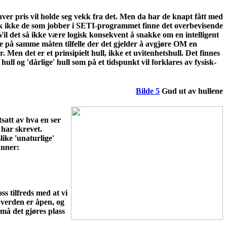
n hver pris vil holde seg vekk fra det. Men da har de knapt fått med
l nok ikke de som jobber i SETI-programmet finne det overbevisende
il det så ikke være logisk konsekvent å snakke om en intelligent
 ikke på samme måten tilfelle der det gjelder å avgjøre OM en
. Men det er et prinsipielt hull, ikke et uvitenhetshull. Det finnes
 hull og 'dårlige' hull som på et tidspunkt vil forklares av fysisk-
Bilde 5
Gud ut av hullene
tsatt av hva en ser
 har skrevet.
ike 'unaturlige'
unner:
ss tilfreds med at vi
 verden er åpen, og
må det gjøres plass