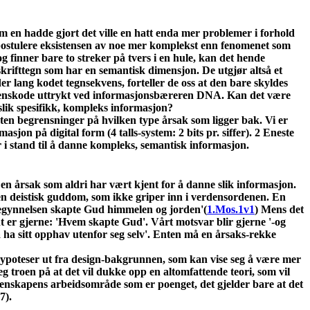
Om en hadde gjort det ville en hatt enda mer problemer i forhold
 postulere eksistensen av noe mer komplekst enn fenomenet som
g finner bare to streker på tvers i en hule, kan det hende
skrifttegn som har en semantisk dimensjon. De utgjør altså et
r lang kodet tegnsekvens, forteller de oss at den bare skyldes
sekvenskode uttrykt ved informasjonsbæreren DNA. Kan det være
l slik spesifikk, kompleks informasjon?
 uten begrensninger på hvilken type årsak som ligger bak. Vi er
jon på digital form (4 talls-system: 2 bits pr. siffer). 2 Eneste
 er i stand til å danne kompleks, semantisk informasjon.
 en årsak som aldri har vært kjent for å danne slik informasjon.
 en deistisk guddom, som ikke griper inn i verdensordenen. En
 begynnelsen skapte Gud himmelen og jorden'(
1.Mos.1v1
) Mens det
t er gjerne: 'Hvem skapte Gud'. Vårt motsvar blir gjerne '-og
ha sitt opphav utenfor seg selv'. Enten må en årsaks-rekke
e hypoteser ut fra design-bakgrunnen, som kan vise seg å være mer
 troen på at det vil dukke opp en altomfattende teori, som vil
itenskapens arbeidsområde som er poenget, det gjelder bare at det
7).