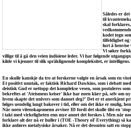
Således er det
til kvantemeka
skal forklares
vedkommende he
kodet tegn som
tilfeldighet 
lurt å henvise 
Vi søker forkl
villige til å gå den veien indisiene leder. Vi har følgende utgangs
kilde vi kjenner til slik språklignende kompleksitet, er intelligens
En skulle kanskje da tro at forskerne valgte en årsak som en viss
Et positivt unntak, er faktisk Richard Dawkins, som i debatt med
deistisk Gud er nettopp det komplekse vesen, som postuleres som 
bekreftes at 'Ateismens keiser' ikke har noen klær på, selv om n
hvem skapte det univers som dannet deg?' Det er et anerkjent pr
følges uendelig langt bakover i tid, eller om det ikke er mulig, hen
Når noen vitenskapsmenn avviser ID fordi det skulle tilsi en 'sto
i takt med virkeligheten enn mye annet det forskes i. Men når no
forklare alt der nå er huller i (TOE -Theory oF Everything) så k
ikke anføres metafysiske årsaker. Nå er det dessuten satt en stopp