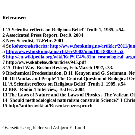
Referanser:
1 'A Scientist reflects on Religious Belief' Truth 1, 1985, s.54.
2 Associcated Press Report, Dec.9, 2004
3 New Scientist, 17.Febr. 2001
4 Se
koherenskriteriet
:
http://www.forskning.no/artikler/2011/ju
5
http://www.forskning.no/artikler/2003/mai/1051880316.52
6
http://en.wikipedia.org/wiki/Kal%C4%81m_cosmological_arg
7 http://www.skabelse.dk/articles/945.pdf
8 'A Third Way' Boston Review, Feb/March 1997, s33.
9 Biochemical Predestination, D.H. Kenyon and G. Steinman, N
10 'Of Pandas and People' The Central Question of Biological Or
11 'A Scientist reflects on Religious Belief' Truth 1, 1985, s.54
12 BBC Radio 4 Interview, 10.Dec. 2004
13 The Laws of Nature and the Laws of Physics , The Vatican Ob
14 'Should methodological naturalism constrain Science?' I Ch
15 http://anthrowiki.at/Rosenkreuzerspruch
Oversettelse og bilder ved Asbjørn E. Lund