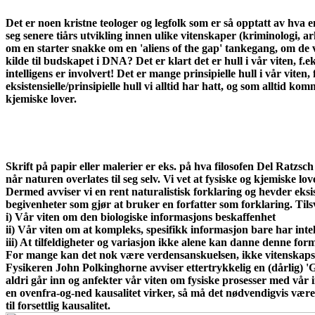
Det er noen kristne teologer og legfolk som er så opptatt av hva en
seg senere tiårs utvikling innen ulike vitenskaper (kriminologi, 
om en starter snakke om en 'aliens of the gap' tankegang, om de v
kilde til budskapet i DNA? Det er klart det er hull i vår viten, f.e
intelligens er involvert! Det er mange prinsipielle hull i vår viten
eksistensielle/prinsipielle hull vi alltid har hatt, og som alltid ko
kjemiske lover.
Skrift på papir eller malerier er eks. på hva filosofen Del Ratzsc
når naturen overlates til seg selv. Vi vet at fysiske og kjemiske l
Dermed avviser vi en rent naturalistisk forklaring og hevder eksi
begivenheter som gjør at bruker en forfatter som forklaring. Til
i) Vår viten om den biologiske informasjons beskaffenhet
ii) Vår viten om at kompleks, spesifikk informasjon bare har intel
iii) At tilfeldigheter og variasjon ikke alene kan danne denne for
For mange kan det nok være verdensanskuelsen, ikke vitenskapss
Fysikeren John Polkinghorne avviser ettertrykkelig en (dårlig) 'Gud 
aldri går inn og anfekter vår viten om fysiske prosesser med vår
en ovenfra-og-ned kausalitet virker, så må det nødvendigvis være
til forsettlig kausalitet.