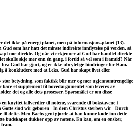
 det ikke på energi planet, men på informasjons-planet (13).
n Gud som har hatt det minste indirekte innflytelse på verden, så
skapt noe direkte. Og når vi erkjenner at Gud har handlet direkte
 det skulle skje mer enn én gang, i fortid så vel som i framtid? Når
v hva Gud har gjort, og er ikke ubrytelige hindringer for Ham.
ig å konkludere med at f.eks. Gud har skapt livet eller
' av stor betydning, som faktisk blir mer og mer ugjennomtrengelige
jør bare et supplement til hovedargumentet som leveres av
lder det og alle dets prosesser. Spørsmålet er om disse
 knyttet tallverdier til notene, svarende til bokstavene i
m Gotte sind wir geboren - In dem Christus sterben wir - Durch
e til dette. Men Bachs geni gjorde at han kunne kode inn dette
 dette budskapet dukker opp av notene. En kan, om en ønsker,
r fram.