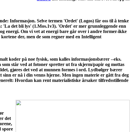
nde: Informasjon. Selve termen 'Ordet' (Logos) får oss til å tenke
: 'La det bli lys' (1.Mos.1v3). 'Ordet' er mer grunnleggende enn
g energi. Om vi vet at energi bare går over i andre former-ikke
 kortene der, men de som regner med en Intelligent
malt koder på noe fysisk, som kalles informasjonsbærer --eks.
a som står ved at fotoner spretter ut fra skjerm/papir og mottas
holdet, gjøres det ved at munnen formes i ord. Lydbølger bærer
 sinn er nå i din venns hjerne. Men ingen materie er gått fra deg
nerelt: Hvordan kan rent materialistiske årsaker tilfredsstillende
jør
er det
porene,
d spore