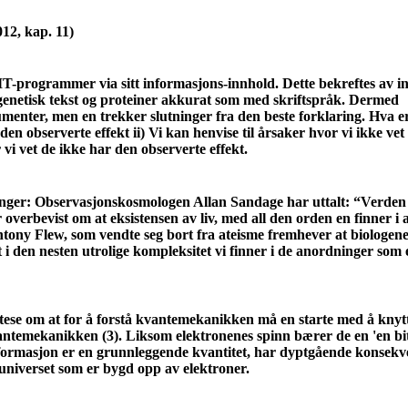
12, kap. 11)
T-programmer via sitt informasjons-innhold. Dette bekreftes av i
enetisk tekst og pro
teiner akkurat som med skriftspråk. Dermed
umenter, men en trekker slutninger fra den beste forklaring. Hva e
 den observerte effekt ii) Vi kan henvise til årsaker hvor vi ikke ve
r vi vet de ikke har den observerte effekt.
rfaringer: Observasjonskosmologen Allan Sandage har uttalt: “Verden
er overbevist om at eksistensen av liv, med all den orden en finner i a
ntony Flew, som vendte seg bort fra ateisme fremhever at biologen
 i den nesten utrolige kompleksitet vi finner i de anordninger som 
 tese om at for å forstå kvantemekanikken må en starte med å knyt
vantemekanikken (3). Liksom elektronenes spinn bærer de en 'en bi
informasjon er en grunnleggende kvantitet, har dyptgående konsekven
i universet som er bygd opp av elektroner.