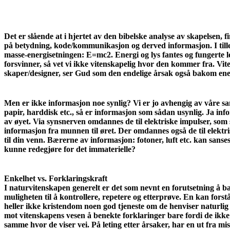
Det er slående at i hjertet av den bibelske analyse av skapelsen,
på betydning, kode/kommunikasjon og derved informasjon. I tillegg
masse-energisetningen: E=mc2. Energi og lys fantes og fungerte 
forsvinner, så vet vi ikke vitenskapelig hvor den kommer fra. V
skaper/designer, ser Gud som den endelige årsak også bakom ene
Men er ikke informasjon noe synlig? Vi er jo avhengig av våre sa
papir, harddisk etc., så er informasjon som sådan usynlig. Ja inf
av øyet. Via synsnerven omdannes de til elektriske impulser, som 
informasjon fra munnen til øret. Der omdannes også de til elektri
til din venn. Bærerne av informasjon: fotoner, luft etc. kan sans
kunne redegjøre for det immaterielle?
Enkelhet vs. Forklaringskraft
I naturvitenskapen generelt er det som nevnt en forutsetning å bar
muligheten til å kontrollere, repetere og etterprøve. En kan forstå
heller ikke kristendom noen god tjeneste om de henviser naturlig f
mot vitenskapens vesen å benekte forklaringer bare fordi de ikke e
samme hvor de viser vei. På leting etter årsaker, har en ut fra mi