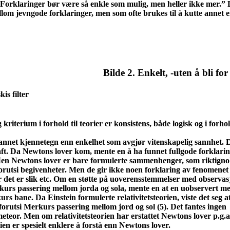
 “Forklaringer bør være så enkle som mulig, men heller ikke mer.” 
ellom jevngode forklaringer, men som ofte brukes til å kutte annet 
Bilde 2. Enkelt, -uten å bli for
is filter
 kriterium i forhold til teorier er konsistens, både logisk og i forhol
annet kjennetegn enn enkelhet som avgjør vitenskapelig sannhet. D
ft. Da Newtons lover kom, mente en å ha funnet fullgode forklari
Men Newtons lover er bare formulerte sammenhenger, som riktign
 forutsi begivenheter. Men de gir ikke noen forklaring av fenomene
 det er slik etc. Om en støtte på uoverensstemmelser med observa
kurs passering mellom jorda og sola, mente en at en uobservert m
rs bane. Da Einstein formulerte relativitetsteorien, viste det seg a
orutsi Merkurs passering mellom jord og sol (5). Det fantes ingen
eteor. Men om relativitetsteorien har erstattet Newtons lover p.g.a
rien er spesielt enklere å forstå enn Newtons lover.