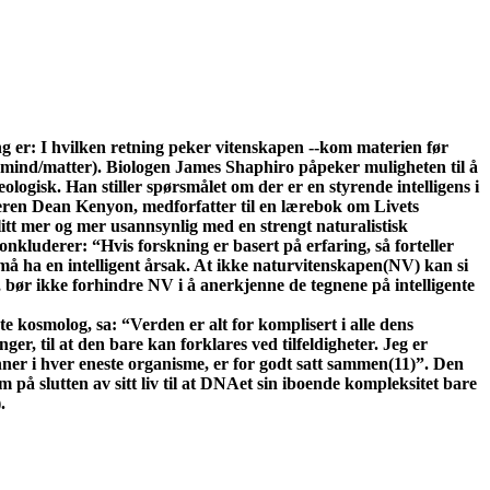
er: I hvilken retning peker vitenskapen --kom materien før
mind/matter). Biologen James Shaphiro påpeker muligheten til å
ologisk. Han stiller spørsmålet om der er en styrende intelligens i
ikeren Dean Kenyon, medforfatter til en lærebok om Livets
 blitt mer og mer usannsynlig med en strengt naturalistisk
onkluderer: “Hvis forskning er basert på erfaring, så forteller
å ha en intelligent årsak. At ikke naturvitenskapen(NV) kan si
m, bør ikke forhindre NV i å anerkjenne de tegnene på intelligente
 kosmolog, sa: “Verden er alt for komplisert i alle dens
r, til at den bare kan forklares ved tilfeldigheter. Jeg er
inner i hver eneste organisme, er for godt satt sammen(11)”. Den
om på slutten av sitt liv til at DNAet sin iboende kompleksitet bare
.