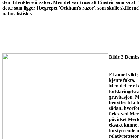
dem til enklere årsaker. Men det var tross alt Einstein som sa at
dette som ligger i begrepet 'Ockham's razor', som skulle skille m
naturalistiske.
Bilde 3 Dembsk
Et annet viktig
kjente fakta.
Men det er et 
forklaringskra
gravitasjon. 
benyttes til å
sådan, hvorfor
f.eks. ved Mer
påvirket Merku
eksakt kunne f
forstyrrende m
relativitetsteo