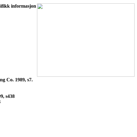
ifikk informasjon
ng Co. 1989, s7.
9, s438
3