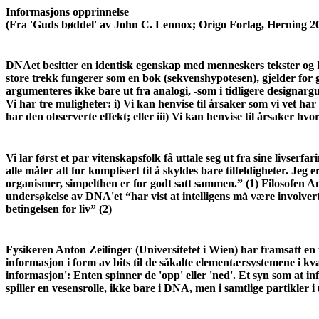
Informasjons opprinnelse
(Fra 'Guds bøddel' av John C. Lennox; Origo Forlag, Herning 20
DNAet besitter en identisk egenskap med menneskers tekster og I
store trekk fungerer som en bok (sekvenshypotesen), gjelder for g
argumenteres ikke bare ut fra analogi, -som i tidligere designarg
Vi har tre muligheter: i) Vi kan henvise til årsaker som vi vet har
har den observerte effekt; eller iii) Vi kan henvise til årsaker hvo
Vi lar først et par vitenskapsfolk få uttale seg ut fra sine livse
alle måter alt for komplisert til å skyldes bare tilfeldigheter. Jeg 
organismer, simpelthen er for godt satt sammen.” (1) Filosofen A
undersøkelse av DNA'et “har vist at intelligens må være involvert
betingelsen for liv” (2)
Fysikeren Anton Zeilinger (Universitetet i Wien) har framsatt en
informasjon i form av bits til de såkalte elementærsystemene i k
informasjon': Enten spinner de 'opp' eller 'ned'. Et syn som at 
spiller en vesensrolle, ikke bare i DNA, men i samtlige partikler 