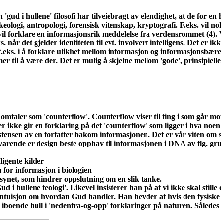
 'gud i hullene' filosofi har tilveiebragt av elendighet, at de for e
arkeologi, antropologi, forensisk vitenskap, kryptografi. F.eks. vi
il forklare en informasjonsrik meddelelse fra verdensrommet (4). V
ks. når det gjelder identiteten til evt. involvert intelligens. Det er
, f.eks. i å forklare ulikhet mellom informasjon og informasjonsbærer
mmer til å være der. Det er mulig å skjelne mellom 'gode', prinsipielle
h omtaler som 'counterflow'. Counterflow viser til ting i som går mo
over ikke gir en forklaring på det 'counterflow' som ligger i hva noen
stensen av en forfatter bakom informasjonen. Det er vår viten om sl
svarende er design beste opphav til informasjonen i DNA av flg. gr
ligente kilder
m for informasjon i biologien
ynet, som hindrer oppslutning om en slik tanke.
i hullene teologi'. Likevel insisterer han på at vi ikke skal stille o
 intuisjon om hvordan Gud handler. Han hevder at hvis den fysiske
 iboende hull i 'nedenfra-og-opp' forklaringer på naturen. Således 