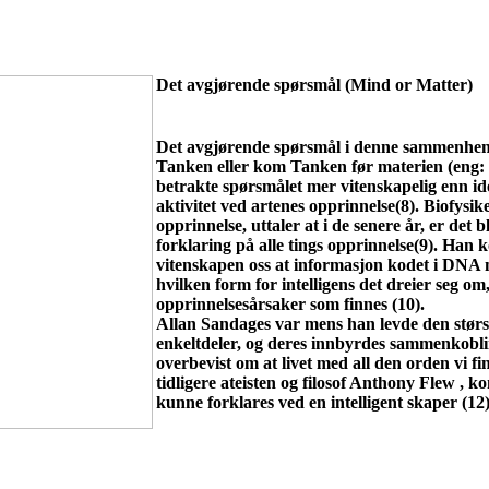
Det avgjørende spørsmål (Mind or Matter)
Det avgjørende spørsmål i denne sammenheng 
Tanken eller kom Tanken før materien (eng: 
betrakte spørsmålet mer vitenskapelig enn ide
aktivitet ved artenes opprinnelse(8). Biofys
opprinnelse, uttaler at i de senere år, er det
forklaring på alle tings opprinnelse(9). Han k
vitenskapen oss at informasjon kodet i DNA m
hvilken form for intelligens det dreier seg o
opprinnelsesårsaker som finnes (10).
Allan Sandages var mens han levde den største
enkeltdeler, og deres innbyrdes sammenkoblinge
overbevist om at livet med all den orden vi f
tidligere ateisten og filosof Anthony Flew , k
kunne forklares ved en intelligent skaper (12)