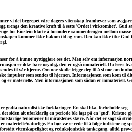
 finner vi det begrepet våre dagers vitenskap framhever som avgjøre
 trengs den kreative kraft til å sette 'Ordet i virksomhet'. Gud sa
lenge før Einstein klarte å formulere sammenhengen mellom masse o
itenskapen kommer ikke bakom tid og rom. Den kan ikke titte Gud i
rgi.
nser for å kunne nyttiggjøre oss det. Men selv om informasjon nor
ormasjon er ikke bare usynlig, den er også immateriell. Du leser hv
sendes til vår hjerne. Om noe skulle trigge deg til å si noe om inn
ske impulser som sendes til hjernen. Informasjonen som kom til ditt
es og er materielle. Men informasjonen som sådan er immateriell. Ge
e godta naturalistiske forklaringer. En skal bl.a. forbeholde seg
 det siden alt uforklarlig en periode ble lagt på en 'gud'. Kristne g
orklarlige fenomener til miraklenes sfære. Når det er sagt så strid
r materielle/naturlige. En bør være rede til å følge indisiene og s
sforstått vitenskapelighet og reduksjonistisk tankegang, alltid prøv