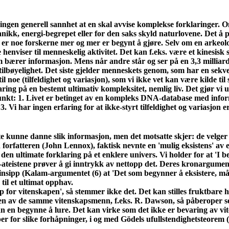
 ingen generell sannhet at en skal avvise komplekse forklaringer. 
nikk, energi-begrepet eller for den saks skyld naturlovene. Det å
, er noe forskerne mer og mer er begynt å gjøre. Selv om en arkeolo
nviser til menneskelig aktivitet. Det kan f.eks. være et kinesisk 
 bærer informasjon. Mens når andre står og ser på en 3,3 milliarde
og tilbøyelighet. Det siste gjelder menneskets genom, som har en 
til noe (tilfeldighet og variasjon), som vi ikke vet kan være kilde ti
aring på en bestemt ultimativ kompleksitet, nemlig liv. Det gjør vi
punkt: 1. Livet er betinget av en kompleks DNA-database med informas
. 3. Vi har ingen erfaring for at ikke-styrt tilfeldighet og variasjon
te kunne danne slik informasjon, men det motsatte skjer: de velger
 forfatteren (John Lennox), faktisk nevnte en 'mulig eksistens' av
den ultimate forklaring på et enklere univers. Vi holder for at 'I
y-ateistene prøver å gi inntrykk av nettopp det. Deres kronargumen
insipp (Kalam-argumentet (6) at 'Det som begynner å eksistere, må 
 til et ultimat opphav.
pp for vitenskapen', så stemmer ikke det. Det kan stilles fruktbar
en av de samme vitenskapsmenn, f.eks. R. Dawson, så påberoper seg
an en begynne å lure. Det kan virke som det ikke er bevaring av v
er for slike forhåpninger, i og med Gödels ufullstendighetsteorem (