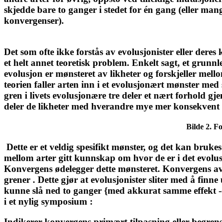
skjedde bare to ganger i stedet for én gang (eller mang
konvergenser).
Det som ofte ikke forstås av evolusjonister eller deres
et helt annet teoretisk problem. Enkelt sagt, et grunn
evolusjon er mønsteret av likheter og forskjeller mello
teorien faller arten inn i et evolusjonært mønster med
gren i livets evolusjonære tre deler et nært forhold 
deler de likheter med hverandre mye mer konsekvent 
Bilde 2. F
Dette er et veldig spesifikt mønster, og det kan brukes t
mellom arter gitt kunnskap om hvor de er i det evolus
Konvergens ødelegger dette mønsteret. Konvergens avs
grener . Dette gjør at evolusjonister sliter med å finne
kunne slå ned to ganger {med akkurat samme effekt -ove
i et nylig symposium :
Indikerer konvergens primært tilpasning eller begrens