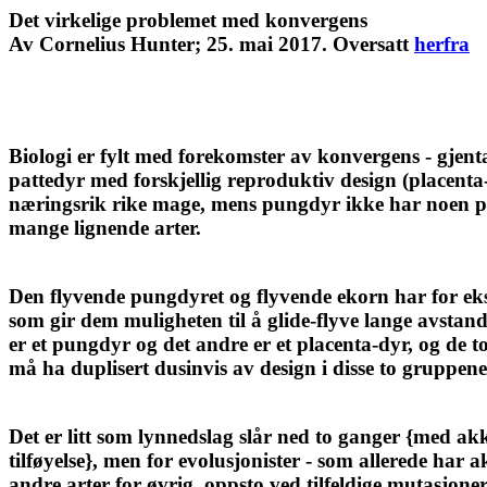
Det virkelige problemet med konvergens
Av Cornelius Hunter; 25. mai 2017. Oversatt
herfra
Biologi er fylt med forekomster av konvergens - gjenta
pattedyr med forskjellig reproduktiv design (placenta-
næringsrik rike mage, mens pungdyr ikke har noen pla
mange lignende arter.
Den flyvende pungdyret og flyvende ekorn har for ekse
som gir dem muligheten til å glide-flyve lange avstand
er et pungdyr og det andre er et placenta-dyr, og de t
må ha duplisert dusinvis av design i disse to gruppene
Det er litt som lynnedslag slår ned to ganger {med ak
tilføyelse}, men for evolusjonister - som allerede har 
andre arter for øvrig, oppsto ved tilfeldige mutasjoner 