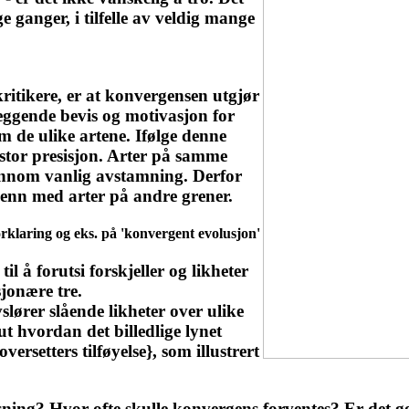
e ganger, i tilfelle av veldig mange
 kritikere, er at konvergensen utgjør
leggende bevis og motivasjon for
m de ulike artene. Ifølge denne
 stor presisjon. Arter på samme
gjennom vanlig avstamning. Derfor
enn med arter på andre grener.
orklaring og eks. på 'konvergent evolusjon'
il å forutsi forskjeller og likheter
jonære tre.
lører slående likheter over ulike
 ut hvordan det billedlige lynet
rsetters tilføyelse}, som illustrert
ning? Hvor ofte skulle konvergens forventes? Er det ge