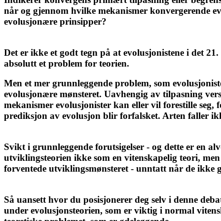
når og gjennom hvilke mekanismer konvergerende evolus
evolusjonære prinsipper?
Det er ikke et godt tegn på at evolusjonistene i det 2
absolutt et problem for teorien.
Men et mer grunnleggende problem, som evolusjoniste
evolusjonære mønsteret. Uavhengig av tilpasning vers
mekanismer evolusjonister kan eller vil forestille seg
prediksjon av evolusjon blir forfalsket. Arten faller i
Svikt i grunnleggende forutsigelser - og dette er en alvor
utviklingsteorien ikke som en vitenskapelig teori, men
forventede utviklingsmønsteret - unntatt når de ikke gjø
Så uansett hvor du posisjonerer deg selv i denne deba
under evolusjonsteorien, som er viktig i normal vitens