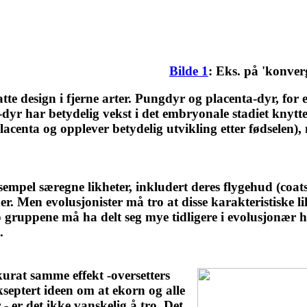
Bilde 1
: Eks. på 'konver
tte design i fjerne arter. Pungdyr og placenta-dyr, for 
dyr har betydelig vekst i det embryonale stadiet knyttet
centa og opplever betydelig utvikling etter fødselen),
mpel særegne likheter, inkludert deres flygehud (coats
er. Men evolusjonister må tro at disse karakteristiske 
o gruppene må ha delt seg mye tidligere i evolusjonær hi
.
kurat samme effekt -oversetters
akseptert ideen om at ekorn og alle
- er det ikke vanskelig å tro. Det