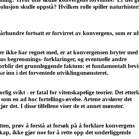
jon skulle oppstå? Hvilken rolle spiller naturhistorie
1. århundre fortsatt er forvirret av konvergens, som er 
r ikke har regnet med, er at konvergensen bryter med
us begrensnings- forklaringer, og eventuelle andre
, forblir det grunnleggende faktum: et fundamentalt bevi
kke inn i det forventede utviklingsmønsteret.
lig svikt - er fatal for vitenskapelige teorier. Det etterl
 som en ad hoc fortellings-øvelse. Artene avslører det
r det. I disse tilfellene viser de et annet mønster.
tten, prøv å forstå at forsøk på å forklare konvergens
kap, ikke gjør noe for å rette opp det underliggende