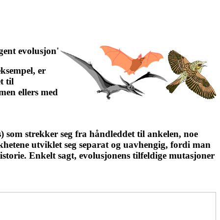
gent evolusjon'
eksempel, er
 til
 men ellers med
) som strekker seg fra håndleddet til ankelen, noe
likhetene utviklet seg separat og uavhengig, fordi man
storie. Enkelt sagt, evolusjonens tilfeldige mutasjoner