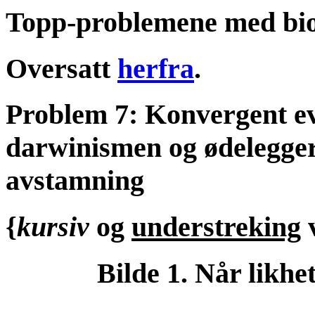
Topp-problemene med biol
Oversatt
herfra
.
Problem 7: Konvergent ev
darwinismen og ødelegger 
avstamning
{
kursiv
og
understreking
v
Bilde 1. Når likhe