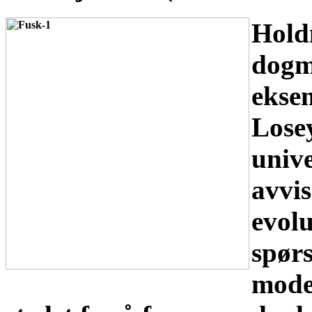
Hold
dogm
eksem
Losey
unive
avvis
evolu
spør
mode