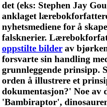
det (eks: Stephen Jay Gou
anklaget lærebokforfattere
nyhetsmediene for å skap
falsknerier. Lærebokforfat
oppstilte bilder
av bjørkem
forsvarte sin handling med 
grunnleggende prinsipp. Så
orden å illustrere et prin
dokumentasjon?' Noe av d
'Bambiraptor', dinosauren