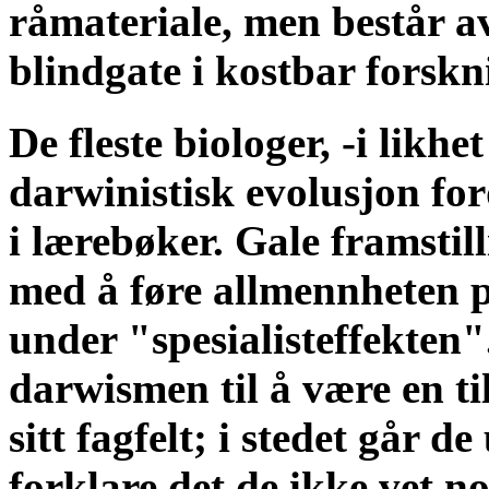
råmateriale, men består av
blindgate i kostbar fors
De fleste biologer, -i lik
darwinistisk evolusjon ford
i lærebøker. Gale framstil
med å føre allmennheten på
under "spesialisteffekten"
darwismen til å være en ti
sitt fagfelt; i stedet går d
forklare det de ikke vet n