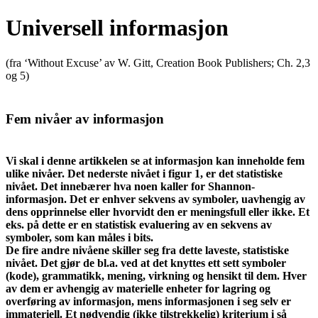
Universell informasjon
(fra ‘Without Excuse’ av W. Gitt, Creation Book Publishers; Ch. 2,3
og 5)
Fem nivåer av informasjon
Vi skal i denne artikkelen se at informasjon kan inneholde fem
ulike nivåer. Det nederste nivået i figur 1, er det statistiske
nivået. Det innebærer hva noen kaller for Shannon-
informasjon. Det er enhver sekvens av symboler, uavhengig av
dens opprinnelse eller hvorvidt den er meningsfull eller ikke. Et
eks. på dette er en statistisk evaluering av en sekvens av
symboler, som kan måles i bits.
De fire andre nivåene skiller seg fra dette laveste, statistiske
nivået. Det gjør de bl.a. ved at det knyttes ett sett symboler
(kode), grammatikk, mening, virkning og hensikt til dem. Hver
av dem er avhengig av materielle enheter for lagring og
overføring av informasjon, mens informasjonen i seg selv er
immateriell. Et nødvendig (ikke tilstrekkelig) kriterium i så