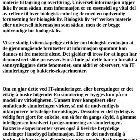
materie til lagring og overføring. Universell informasjon utgjør
ikke liv som sådan, men informasjon er en essensiell og vital del
av cellene til hver biologisk enhet og dermed en nødvendig
forutsetning for biologisk liv. Biologisk liv ‘er’ verken materie
eller universell informasjon som sådan, men de er begge
nødvendige for biologisk liv.
Vi ser stadig i vitenskapelige artikler om biologisk evolusjon at
de gjennomgående forutsetter at informasjon spontant kan
dannes ut fra materie alene. Det gjelder til tross for at ingen har
demonstrert slike prosesser. For å bøte på dette har en forsøkt å
sannsynliggjøre dette fenomenet, som aldri er observert, via IT-
simuleringer og bakterie-eksperimenter.
Om en gjør dette ved IT-simuleringer, eller beregninger er det
viktig å huske følgende: En simulering er bygges kun på en
modell av virkeligheten. Uansett hvor komplisert eller
omfattende simuleringen virker, så må de nødvendigvis
inkorporere betydelige forenklinger. Dessuten er det tydeligvis
veldig fort gjort for enkelte, om så for én gangs skyld, å glemme
intelligensen involvert i programmering av simuleringen.
Bakterie-eksperimenter synes også å bevirke betydelige
endringer i innebygd informasjon. Her er det nødvendig å
huske at informasjon allerede er nærværende i livsformene som