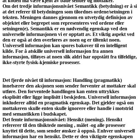
at koden må være kjent av både sender og mottaker.
Om det tredje informasjonsnivået Semantikk (betydning) er å si
at det referer til betydningen som tilordnes ordene/setningen i
teksten. Meningen dannes gjennom en utvetydig definisjon av
objektet eller begrepet som representeres ved ordene eller
setningen(e). Semantikk er en nødvendig egenskap ved den
universelle informasjonen vi er opptatt av. Et viktig aspekt ved
den er også at den overføres av noen og er tiltenkt noen.
Universell informasjon kan spores bakover til en intelligent
kilde. For å atskille universell informasjon fra annen
informasjon, tilføyes at noen slik aldri har oppstått fra tilfeldige,
ikke-styrte fysisk-kjemiske prosesser.
Det fjerde nivået til informasjon: Handling (pragmatikk)
innebærer den aksjonen som sender forventer at mottaker skal
utføre. Den forventede handlingen kan enten uttrykkes
eksplisitt eller ligge implisitt i beskjeden. Universell informasjon
inkluderer alltid en pragmatisk egenskap. Det gjelder også om
mottakeren skulle enten skulle ignorere eller handle i motstrid
med semantikken i budskapet.
Det femte informasjonsnivået: Hensikt (mening). Hensikt
refererer til den tilsiktede mening , målet -og alle prosesser
knyttet til dette, som sender ønsker å oppnå. Enhver universell
informasjon har en hensikt. Dette er den viktigste egenskapen