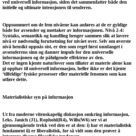
ved universell informasjon, siden det sammenfatter både den
initielle og ultimate intensjonen til senderen.
Oppsummert om de fem nivåene kan anføres at de er gyldige
både for avsender og mottaker av informasjonen. Nivå 2-4:
Syntaks, semantikk og handling henger sammen slik at lavere
nivå er nødvendig forutsetning for nivået over. Selv om øverste
nivå hensikt oppnås sist, er den som regel først unnfanget i
avsenderens sinn og danner impuls for den universelle
informasjonen og de påfølgende effektene av den.
Det er ingen kjente naturlover som tillater at materie alene kan
gi opphav til universell informasjon, heller ikke er det kjente
‘tilfeldige’ fysiske prosesser eller materielle fenomen som kan
utføre dette.
Materialistiske syn på informasjon
Ut fra moderne vitenskapelig diskusjon omkring informasjon,
f.eks. Janich (J1), Rophohl(R4), Wills(W6) ser vi at
gjennomgående trekk ved den er at den: i) har et materialistisk
fundament ii) er liberalistisk, for så vidt som den prøver å