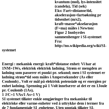
kvantum (mol), lys-intensitet
(candela), Tid (sek)
Eks: Fart=distanse/tid,
akselerasjon=fartsøkning pr
tidsenhet (m/s2),
kraft=masse*akselarasjon
(F=ma) måles i Newton:
Figur 2 Innbyrdes
sammenhenger i SI-systemet
Fra:
http://no.wikipedia.org/wiki/SI-
systemet
Energi : mekanisk energi: kraft*distanse enhet:
Vi har at
1NM=1Ws, elektrisk elektrisk ladning. Strøm er mengden av
ladning som passerer et punkt pr. sekund; men i SI systemet er
ladning strøm*tid som måles i Ampersekunder (As eller
Coulomb) , Volt er mål på elektrisk potensiale og er energien pr
enhet ladning. Spenning på 1 Volt innebærer at det er en 1Joule
pr. Coulomb (1As),
1 J/C=1 VAs/1 As=1 V)
SI systemet tillater enkle omgjøringer fra mekaniske til
elektriske eller varme-enheter ved å uttrykke dem i termer fra
de 7 fundamentale SI -enhetene. Uten unntak tillater SI-