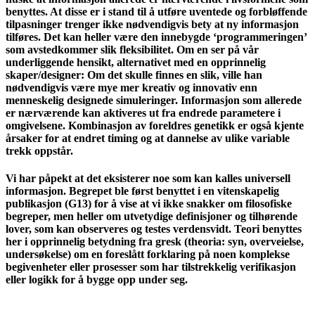
benyttes. At disse er i stand til å utføre uventede og forbløffende
tilpasninger trenger ikke nødvendigvis bety at ny informasjon
tilføres. Det kan heller være den innebygde ‘programmeringen’
som avstedkommer slik fleksibilitet. Om en ser på vår
underliggende hensikt, alternativet med en opprinnelig
skaper/designer: Om det skulle finnes en slik, ville han
nødvendigvis være mye mer kreativ og innovativ enn
menneskelig designede simuleringer. Informasjon som allerede
er nærværende kan aktiveres ut fra endrede parametere i
omgivelsene. Kombinasjon av foreldres genetikk er også kjente
årsaker for at endret timing og at dannelse av ulike variable
trekk oppstår.
Vi har påpekt at det eksisterer noe som kan kalles universell
informasjon. Begrepet ble først benyttet i en vitenskapelig
publikasjon (G13) for å vise at vi ikke snakker om filosofiske
begreper, men heller om utvetydige definisjoner og tilhørende
lover, som kan observeres og testes verdensvidt. Teori benyttes
her i opprinnelig betydning fra gresk (theoria: syn, overveielse,
undersøkelse) om en foreslått forklaring på noen komplekse
begivenheter eller prosesser som har tilstrekkelig verifikasjon
eller logikk for å bygge opp under seg.