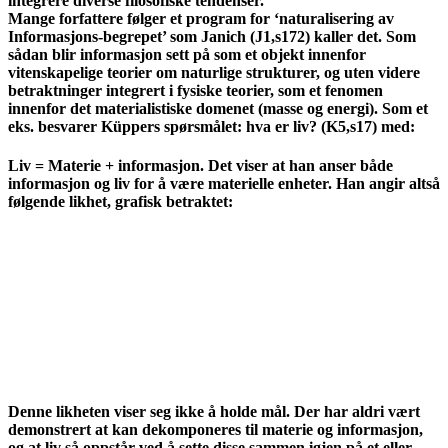
integrere diverse filosofiske tendenser.
Mange forfattere følger et program for ‘naturalisering av
Informasjons-begrepet’ som Janich (J1,s172) kaller det. Som
sådan blir informasjon sett på som et objekt innenfor
vitenskapelige teorier om naturlige strukturer, og uten videre
betraktninger integrert i fysiske teorier, som et fenomen
innenfor det materialistiske domenet (masse og energi). Som et
eks. besvarer Küppers spørsmålet: hva er liv? (K5,s17) med:
Liv = Materie + informasjon. Det viser at han anser både
informasjon og liv for å være materielle enheter. Han angir altså
følgende likhet, grafisk betraktet:
Denne likheten viser seg ikke å holde mål. Der har aldri vært
demonstrert at kan dekomponeres til materie og informasjon,
og at liv så oppstår ved å sette disse sammen igjen på et eller