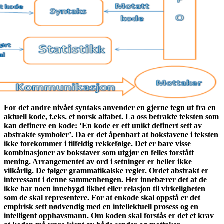
For det andre nivået syntaks anvender en gjerne tegn ut fra en
aktuell kode, f.eks. et norsk alfabet. La oss betrakte teksten som
kan definere en kode: ‘En kode er ett unikt definert sett av
abstrakte symboler’. Da er det åpenbart at bokstavene i teksten
ikke forekommer i tilfeldig rekkefølge. Det er bare visse
kombinasjoner av bokstaver som utgjør en felles forstått
mening. Arrangementet av ord i setninger er heller ikke
vilkårlig. De følger grammatikalske regler. Ordet abstrakt er
interessant i denne sammenhengen. Her innebærer det at de
ikke har noen innebygd likhet eller relasjon til virkeligheten
som de skal representere. For at enkode skal oppstå er det
empirisk sett nødvendig med en intellektuell prosess og en
intelligent opphavsmann. Om koden skal forstås er det et krav