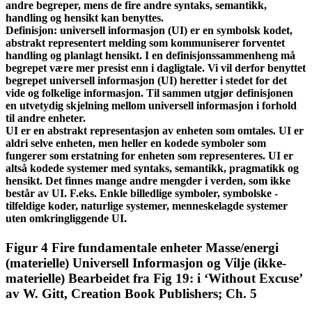
andre begreper, mens de fire andre syntaks, semantikk,
handling og hensikt kan benyttes.
Definisjon: universell informasjon (UI) er en symbolsk kodet,
abstrakt representert melding som kommuniserer forventet
handling og planlagt hensikt. I en definisjonssammenheng må
begrepet være mer presist enn i dagligtale. Vi vil derfor benyttet
begrepet universell informasjon (UI) heretter i stedet for det
vide og folkelige informasjon. Til sammen utgjør definisjonen
en utvetydig skjelning mellom universell informasjon i forhold
til andre enheter.
UI er en abstrakt representasjon av enheten som omtales. UI er
aldri selve enheten, men heller en kodede symboler som
fungerer som erstatning for enheten som representeres. UI er
altså kodede systemer med syntaks, semantikk, pragmatikk og
hensikt. Det finnes mange andre mengder i verden, som ikke
består av UI. F.eks. Enkle billedlige symboler, symbolske -
tilfeldige koder, naturlige systemer, menneskelagde systemer
uten omkringliggende UI.
Figur 4 Fire fundamentale enheter Masse/energi
(materielle) Universell Informasjon og Vilje (ikke-
materielle) Bearbeidet fra Fig 19: i ‘Without Excuse’
av W. Gitt, Creation Book Publishers; Ch. 5