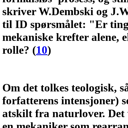
skriver W.Dembski og J.Wi
til ID spørsmålet: "Er tin
mekaniske krefter alene, e
rolle? (
10
)
Om det tolkes teologisk, s
forfatterens intensjoner)
atskilt fra naturlover. De
en mekaniker som rearrang