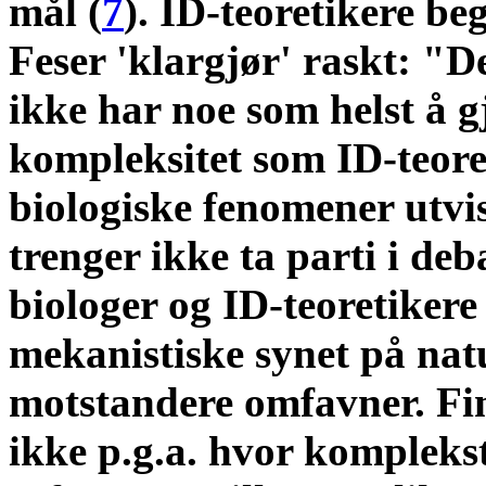
mål (
7
). ID-teoretikere be
Feser 'klargjør' raskt: "D
ikke har noe som helst å 
kompleksitet som ID-teoret
biologiske fenomener utvis
trenger ikke ta parti i de
biologer og ID-teoretikere
mekanistiske synet på nat
motstandere omfavner. Fin
ikke p.g.a. hvor komplekst