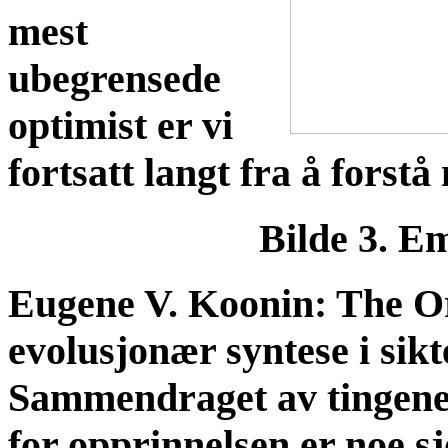
mest
ubegrensede
optimist er vi
fortsatt langt fra å forst
Bilde 3. Em
Eugene V. Koonin: The Ori
evolusjonær syntese i sik
Sammendraget av tingenes 
for opprinnelsen er noe s