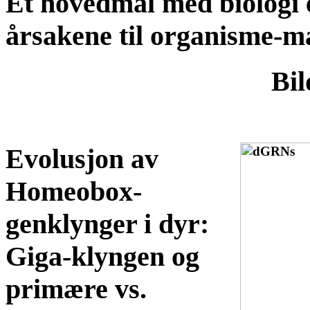
Et hovedmål med biologi e
årsakene til organisme-m
Bil
Evolusjon av
Homeobox-
genklynger i dyr:
Giga-klyngen og
primære vs.