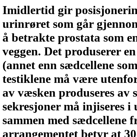
Imidlertid gir posisjoneri
urinrøret som går gjennom
å betrakte prostata som e
veggen. Det produserer 
(annet enn sædcellene som
testiklene må være utenfo
av væsken produseres av s
sekresjoner må injiseres i u
sammen med sædcellene fra
arrangementet betyr at 30-5