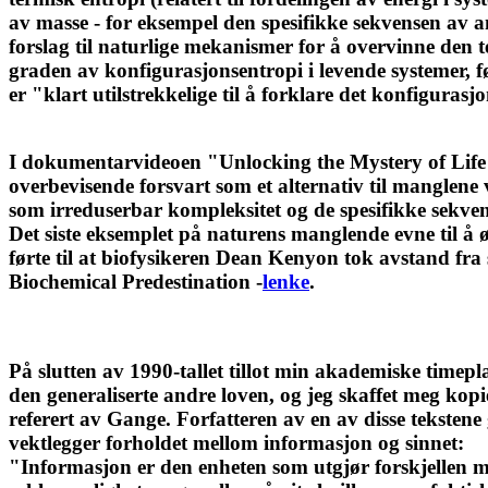
av masse - for eksempel den spesifikke sekvensen av a
forslag til naturlige mekanismer for å overvinne den
graden av konfigurasjonsentropi i levende systemer, fø
er "klart utilstrekkelige til å forklare det konfigura
I dokumentarvideoen "Unlocking the Mystery of Life
overbevisende forsvart som et alternativ til manglene 
som irreduserbar kompleksitet og de spesifikke sekve
Det siste eksemplet på naturens manglende evne til å 
førte til at biofysikeren Dean Kenyon tok avstand fra 
Biochemical Predestination -
lenke
.
På slutten av 1990-tallet tillot min akademiske timepl
den generaliserte andre loven, og jeg skaffet meg ko
referert av Gange. Forfatteren av en av disse teksten
vektlegger forholdet mellom informasjon og sinnet:
"Informasjon er den enheten som utgjør forskjellen mel