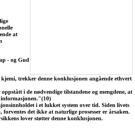
lige
nelle
kende at
m
kap - og Gud
sk kjemi, trekker denne konklusjonen angående ethvert
r oppstått i de nødvendige tilstandene og mengdene, at
r informasjonen."(10)
jonsinnholdet i et lukket system over tid. Siden livets
 forventes det ikke at naturlige prosesser er årsaken.
ysikkens lover støtter denne konklusjonen.