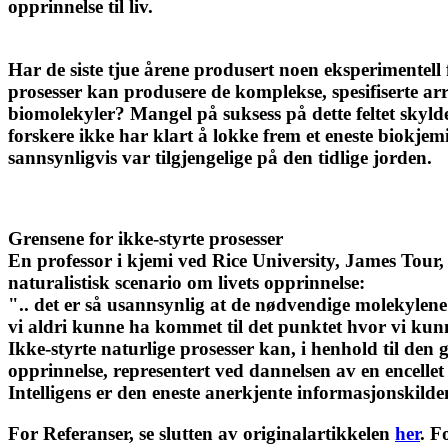
opprinnelse til liv.
Har de siste tjue årene produsert noen eksperimentel
prosesser kan produsere de komplekse, spesifiserte a
biomolekyler? Mangel på suksess på dette feltet skyld
forskere ikke har klart å lokke frem et eneste biokjem
sannsynligvis var tilgjengelige på den tidlige jorden.
Grensene for ikke-styrte prosesser
En professor i kjemi ved Rice University, James Tour,
naturalistisk scenario om livets opprinnelse:
".. det er så usannsynlig at de nødvendige molekylene
vi aldri kunne ha kommet til det punktet hvor vi kun
Ikke-styrte naturlige prosesser kan, i henhold til den 
opprinnelse, representert ved dannelsen av en encellet
Intelligens er den eneste anerkjente informasjonskilde
For Referanser, se slutten av originalartikkelen
her
. F