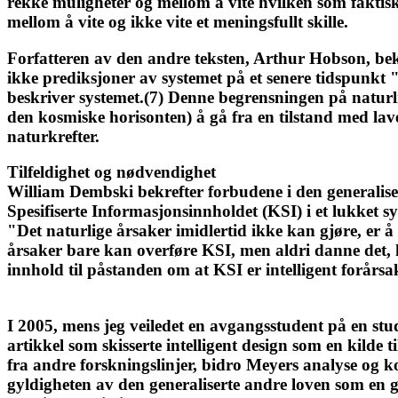
rekke muligheter og mellom å vite hvilken som faktisk 
mellom å vite og ikke vite et meningsfullt skille.
Forfatteren av den andre teksten, Arthur Hobson, bekr
ikke prediksjoner av systemet på et senere tidspunk
beskriver systemet.(7) Denne begrensningen på naturli
den kosmiske horisonten) å gå fra en tilstand med lave
naturkrefter.
Tilfeldighet og nødvendighet
William Dembski bekrefter forbudene i den generalisert
Spesifiserte Informasjonsinnholdet (KSI) i et lukket sy
"Det naturlige årsaker imidlertid ikke kan gjøre, er 
årsaker bare kan overføre KSI, men aldri danne det, 
innhold til påstanden om at KSI er intelligent forårsak
I 2005, mens jeg veiledet en avgangsstudent på en stu
artikkel som skisserte intelligent design som en kilde 
fra andre forskningslinjer, bidro Meyers analyse og ko
gyldigheten av den generaliserte andre loven som en 