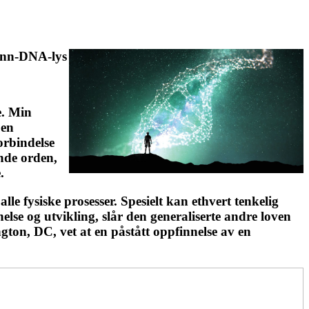
enn-DNA-lys
e. Min
 en
orbindelse
ende orden,
.
e fysiske prosesser. Spesielt kan ethvert tenkelig
else og utvikling, slår den generaliserte andre loven
gton, DC, vet at en påstått oppfinnelse av en