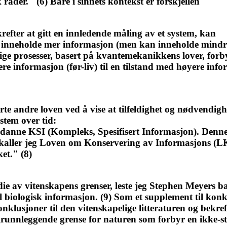
råder." (6) Bare i sinnets kontekst er forskjellen
efter at gitt en innledende måling av et system, kan
t "inneholde mer informasjon (men kan inneholde mind
ge prosesser, basert på kvantemekanikkens lover, forbyr
re informasjon (før-liv) til en tilstand med høyere inf
e andre loven ved å vise at tilfeldighet og nødvendighet
stem over tid:
å danne KSI (Kompleks, Spesifisert Informasjon). Denne
kaller jeg Loven om Konservering av Informasjons (LKI)
et." (8)
die av vitenskapens grenser, leste jeg Stephen Meyers 
til biologisk informasjon. (9) Som et supplement til kon
nklusjoner til den vitenskapelige litteraturen og bekref
grunnleggende grense for naturen som forbyr en ikke-st