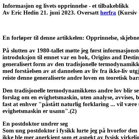
Informasjon og livets opprinnelse - et tilbakeblikk
Av Eric Hedin 21. juni 2023. Oversatt
herfra
{Kursiv 
En forløper til denne artikkelen: Opprinnelse, skjebne 
På slutten av 1980-tallet møtte jeg først informasjons
introduksjon til emnet var en bok, Origins and Desti
generalisert form av den tradisjonelle termodynamikke
med forståelsen av at dannelsen av liv fra ikke-liv ut
reiste denne generaliserte andre loven en teoretisk bar
Den tradisjonelle termodynamikkens andre lov blir sett
forslag om en evighetsmaskin, uten analyse, avvises, b
fast at enhver "påstått naturlig forklaring ... vil v
evighetsmaskin er usann".(2)
En postdoktor undrer seg
Som ung postdoktor i fysikk lurte jeg på hvorfor den 
ikke ble mer anerkjent som et aspekt av fysisk virkeli