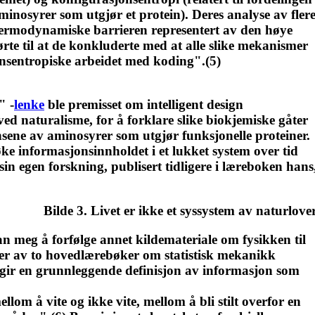
minosyrer som utgjør et protein). Deres analyse av fler
 termodynamiske barrieren representert av den høye
rte til at de konkluderte med at alle slike mekanismer
sjonsentropiske arbeidet med koding".(5)
" -
lenke
ble premisset om intelligent design
ved naturalisme, for å forklare slike biokjemiske gåter
nsene av aminosyrer som utgjør funksjonelle proteiner.
øke informasjonsinnholdet i et lukket system over tid
sin egen forskning, publisert tidligere i læreboken hans
Bilde 3. Livet er ikke et syssystem av naturlove
an meg å forfølge annet kildemateriale om fysikken til
pier av to hovedlærebøker om statistisk mekanikk
e gir en grunnleggende definisjon av informasjon som
lom å vite og ikke vite, mellom å bli stilt overfor en