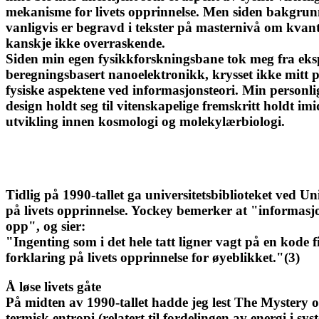
mekanisme for livets opprinnelse. Men siden bakgrunn
vanligvis er begravd i tekster på masternivå om kvant
kanskje ikke overraskende.
Siden min egen fysikkforskningsbane tok meg fra ekspe
beregningsbasert nanoelektronikk, krysset ikke mitt p
fysiske aspektene ved informasjonsteori. Min personlige
design holdt seg til vitenskapelige fremskritt holdt 
utvikling innen kosmologi og molekylærbiologi.
Tidlig på 1990-tallet ga universitetsbiblioteket ved 
på livets opprinnelse. Yockey bemerker at "informas
opp", og sier:
"Ingenting som i det hele tatt ligner vagt på en kode
forklaring på livets opprinnelse for øyeblikket."(3)
Å løse livets gåte
På midten av 1990-tallet hadde jeg lest The Mystery of 
termisk entropi (relatert til fordelingen av energi i sy