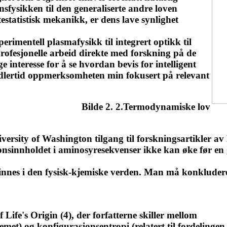
sfysikken til den generaliserte andre loven
estatistisk mekanikk, er dens lave synlighet
rimentell plasmafysikk til integrert optikk til
rofesjonelle arbeid direkte med forskning på de
 interesse for å se hvordan bevis for intelligent
imidlertid oppmerksomheten min fokusert på relevant
Bilde 2. 2.Termodynamiske lov
University of Washington tilgang til forskningsartikler
jonsinnholdet i aminosyresekvenser ikke kan øke før e
 finnes i den fysisk-kjemiske verden. Man må konkludere
Life's Origin (4), der forfatterne skiller mellom
stemet) og konfigurasjonsentropi (relatert til fordelingen