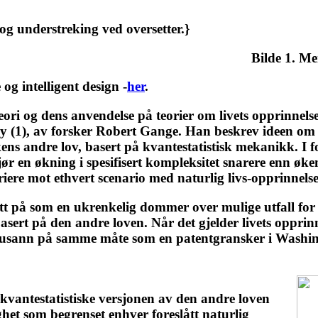
og understreking ved oversetter.}
Bilde 1. M
og intelligent design -
her
.
teori og dens anvendelse på teorier om livets opprinnels
ny (1), av forsker Robert Gange. Han beskrev ideen om
ns andre lov, basert på kvantestatistisk mekanikk. I f
gjør en økning i spesifisert kompleksitet snarere enn øk
riere mot ethvert scenario med naturlig livs-opprinnelse
 på som en ukrenkelig dommer over mulige utfall for all
asert på den andre loven. Når det gjelder livets opprinn
ære usann på samme måte som en patentgransker i Washin
kvantestatistiske versjonen av den andre loven
ghet som begrenset enhver foreslått naturlig