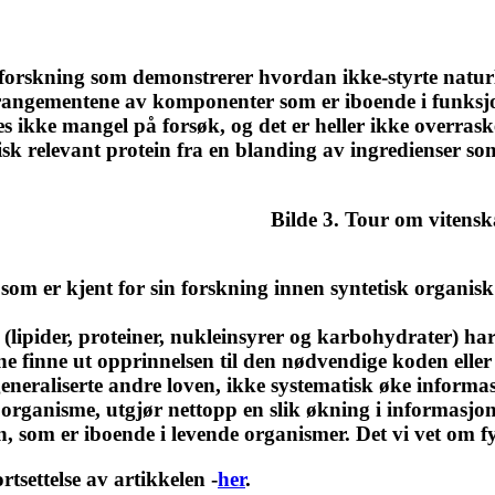
l forskning som demonstrerer hvordan ikke-styrte natur
rrangementene av komponenter som er iboende i funksjo
es ikke mangel på forsøk, og det er heller ikke overras
isk relevant protein fra en blanding av ingredienser so
Bilde 3. Tour om vitens
 som er kjent for sin forskning innen syntetisk organi
 (lipider, proteiner, nukleinsyrer og karbohydrater) ha
ne finne ut opprinnelsen til den nødvendige koden elle
generaliserte andre loven, ikke systematisk øke informas
 organisme, utgjør nettopp en slik økning i informasjon,
n, som er iboende i levende organismer. Det vi vet om f
ortsettelse av artikkelen -
her
.