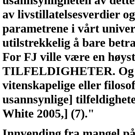
usannsynligheten av dett
av livstillatelsesverdier o
parametrene i vårt univers
utilstrekkelig å bare bet
For FJ ville være en høyst
TILFELDIGHETER. Og 'de
vitenskapelige eller filoso
usannsynlige] tilfeldighet
White 2005,] (7)."
Innvending fra mangel på