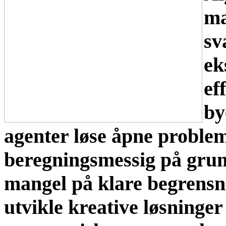
ma
sv
ek
ef
by
agenter løse åpne proble
beregningsmessig på grun
mangel på klare begrensn
utvikle kreative løsninge