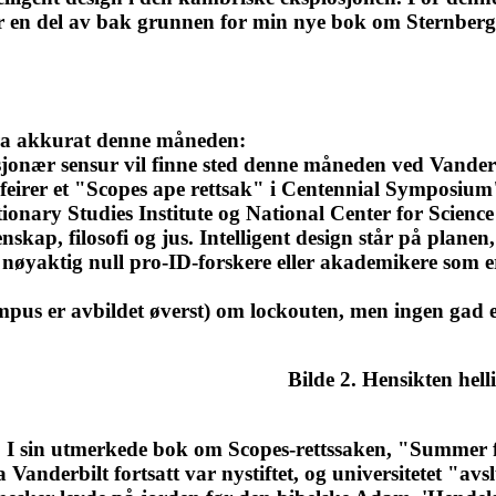
n er en del av bak grunnen for min nye bok om Sternbergs
 fra akkurat denne måneden:
sjonær sensur vil finne sted denne måneden ved Vanderb
t feirer et "Scopes ape rettsak" i Centennial Symposiu
ionary Studies Institute og National Center for Scienc
kap, filosofi og jus. Intelligent design står på planen,
et nøyaktig null pro-ID-forskere eller akademikere som e
mpus er avbildet øverst) om lockouten, men ingen gad 
Bilde 2. Hensikten hell
. I sin utmerkede bok om Scopes-rettssaken, "Summer 
anderbilt fortsatt var nystiftet, og universitetet "avslu