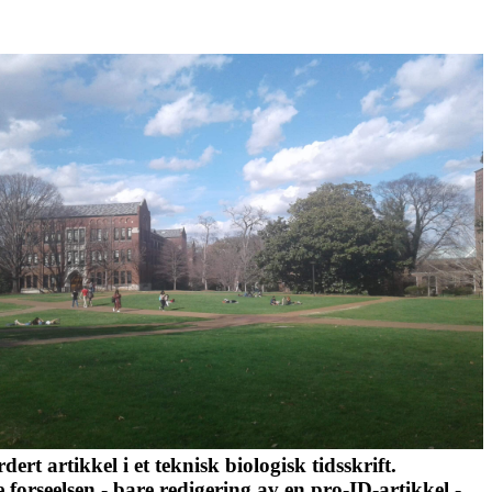
t artikkel i et teknisk biologisk tidsskrift.
forseelsen - bare redigering av en pro-ID-artikkel -