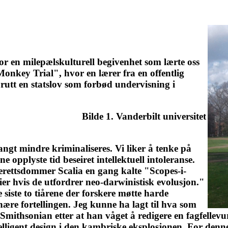
 en milepælskulturell begivenhet som lærte oss
Monkey Trial", hvor en lærer fra en offentlig
 brutt en statslov som forbød undervisning i
Bilde 1. Vanderbilt universitet
angt mindre kriminaliseres. Vi liker å tenke på
 opplyste tid beseiret intellektuell intoleranse.
erettsdommer Scalia en gang kalte "Scopes-i-
er hvis de utfordrer neo-darwinistisk evolusjon."
e siste to tiårene der forskere møtte harde
nære fortellingen. Jeg kunne ha lagt til hva som
thsonian etter at han våget å redigere en fagfellevurder
lligent design i den kambriske eksplosjonen. For denne 