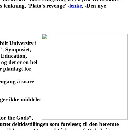
 tenkning, 'Plato's revenge' -
lenke
, -Den nye
ilt University i
m". Symposiet,
e Education,
 og det er en hel
r planlagt for
engang å svare
iger ikke middelet
for the Gods*,
ttet deltidsstillingen som foreleser, til den berømte