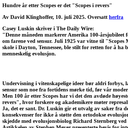
Hundre år etter Scopes er det "Scopes i revers"
Av David Klinghoffer, 10. juli 2025. Oversatt
herfra
Casey Luskin skriver i The Daily Wire:
"Denne måneden markerer Amerika 100-årsjubileet for
om farene ved sensur. Juli 1925 var vitne til "Scopes 
skole i Dayton, Tennessee, ble stilt for retten for å ha
menneskelig evolusjon.
Undervisning i vitenskapelige ideer bør aldri forbys, l
sensur som noe fra fortidens mørke tid, før vår moderne
Men 100 år etter Scopes har vi det den avdøde høyest
revers", hvor forskere og akademikere møter represali
Ja, det er sant. Dr. Luskin gir et utvalg av saker fra d
konsekvenser for ikke å støtte den ortodokse evolusjo
skjedde med evolusjonsbiolog Richard Sternberg ved Smi
Artikkelen av Stephen Meyer presenterte bevis for inte