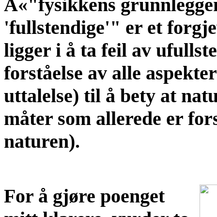
Â«"fysikkens grunnleggen
'fullstendige'" er et forgj
ligger i å ta feil av ufulls
forståelse av alle aspekte
uttalelse) til å bety at na
måter som allerede er fors
naturen).
For å gjøre poenget