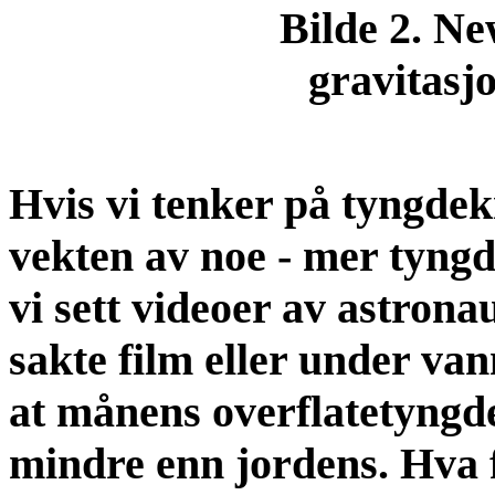
Bilde 2. N
gravitasj
Hvis vi tenker på tyngdekra
vekten av noe - mer tyngd
vi sett videoer av astron
sakte film eller under va
at månens overflatetyngd
mindre enn jordens. Hva f