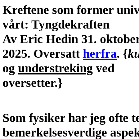
Kreftene som former univ
vårt: Tyngdekraften
Av Eric Hedin 31. oktobe
2025. Oversatt
herfra
. {
ku
og
understreking
ved
oversetter.}
Som fysiker har jeg ofte t
bemerkelsesverdige aspekt