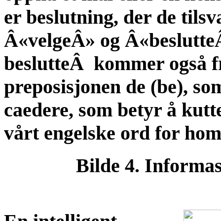
er beslutning, der de til
Â«velgeÂ» og Â«beslutte
beslutteÂ kommer også fr
preposisjonen de (be), so
caedere, som betyr å kutt
vårt engelske ord for hom
Bilde 4. Informas