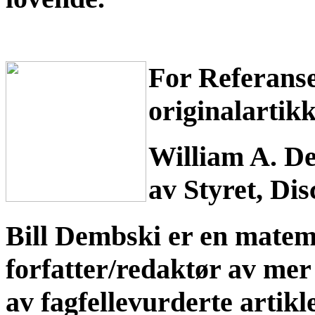
For Referanser
originalartikk
William A. D
av Styret, Dis
Bill Dembski er en matema
forfatter/redaktør av mer
av fagfellevurderte artik