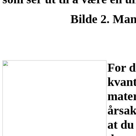
Bilde 2. Man
For d
kvant
mater
årsak
at du