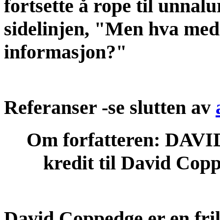
fortsette å rope til unnal
sidelinjen, "Men hva med 
informasjon?"
Referanser -se slutten av
Om forfatteren: DA
kredit til David Copp
David Coppedge er en fri