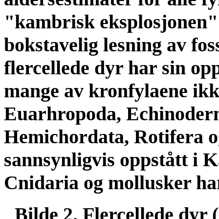
"kambrisk eksplosjonen" 
bokstavelig lesning av fos
flercellede dyr har sin op
mange av kronfylaene ik
Euarhropoda, Echinoder
Hemichordata, Rotifera 
sannsynligvis oppstått i
Cnidaria og mollusker ha
Bilde 2. Flercellede dyr 