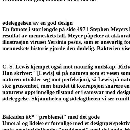
ødeleggelsen av en god design
En fotnote i stor lengde på side 497 i Stephen Meyers
resultat av menneskets fall. Meyer påpeker at akkurat
illustrasjon viruset Yersinia pestis, som er ansvarlig 
menneskets historie gjorde den dødelig. Bakterien vise
C. S. Lewis kjempet også mot naturlig ondskap. Rich
Han skriver: "[Lewis] så på naturen som et vesen som, 
naturen utvikler seg mot perfeksjon), så Lewis på nat
stor grusomhet, men bundet til korrupsjon snarere en
naturens opprinnelige tilstand er i samsvar med desig
ødeleggelse. Skjønnheten og ødelagtheten vi ser rundt
Baksiden â€“ "problemet" med det gode
Umoral og lidelse er forenlige med et designperspektiv
enda mer forbløffende: "problemet" med det gode. Hvi