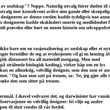
 ondskap"? Neppe. Naturlig utvalg feirer døden til svak
 utvalg mer konsekvent avlive sine gamle eller skrøpelig
en designeren av denne verden hadde tydeligvis noe ann
s designeren hadde ekskludert smerte og medlidenhet fr
elt prøvelse eller hørt en eneste historie om selvoppofr
kke bare om en rasjonalisering av ondskap eller et nyt
er forestiller de seg at evolusjonen vil gi en løsning â
logisk distansert fra all materiell motgang. Men med
å strålende biologisk koding), virker håp om en lys
 kan en allmektig, velvillig designer, som den som er an
rmet. "Og han som satt på tronen, sa: 'Se, jeg gjør alle 
 søke den som sitter på tronen.
pørsmål. Likevel vedvarer det, og darwinister har vansk
observasjoner en velvillig designer: fri vilje og andre
 til slutt vendes til vår fordel.