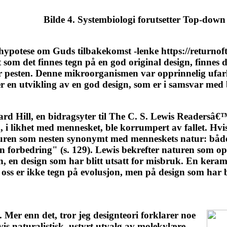
Bilde 4. Systembiologi forutsetter Top-down
 hypotese om Guds tilbakekomst -lenke https://returnof
 som det finnes tegn på en god original design, finnes 
for pesten. Denne mikroorganismen var opprinnelig ufarli
r en utvikling av en god design, som er i samsvar med b
ard Hill, en bidragsyter til The C. S. Lewis Readersâ
i likhet med mennesket, ble korrumpert av fallet. Hvis 
uren som nesten synonymt med menneskets natur: både fa
n forbedring" (s. 129). Lewis bekrefter naturen som 
n, en design som har blitt utsatt for misbruk. En keram
 oss er ikke tegn på evolusjon, men på design som har b
. Mer enn det, tror jeg designteori forklarer noe
s naturalistisk, ustyrt utvalg av molekylære