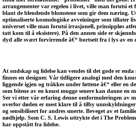
arrangementer var regelen i livet, ville man forutsi e
blant de blendende blomstene som gir dem næring. Ute
optimaliserte kosmologiske avveininger som tillater li
universet ville man forutsi irrasjonell, prinsippløs at
tatt kom til å eksistere). På den annen side er skjønn
dyd alle svært forvirrende â€“ bortsett fra i lys av en 
At ondskap og lidelse kan vendes til det gode er enda 
finnes en designer. Vår tidligere analogi med den knust
liggende igjen og tråkkes under føttene â€“ eller en d
som bitene av en knust mugge senere kan danne en mos
Ser vi etter vår erfaring denne omformuleringen av mot
overfor døden er mest klare til å tilby unnskyldninge
og sensibilisert for andres smerte. Beveget av et famili
nødhjelp. Som C. S. Lewis uttrykte det i The Problem
har oppstått fra lidelse.