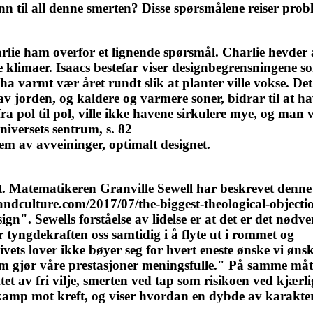
 til all denne smerten? Disse spørsmålene reiser proble
Charlie ham overfor et lignende spørsmål. Charlie hevder
 klimaer. Isaacs bestefar viser designbegrensningene so
ha varmt vær året rundt slik at planter ville vokse. Det 
av jorden, og kaldere og varmere soner, bidrar til at h
fra pol til pol, ville ikke havene sirkulere mye, og m
niversets sentrum, s. 82
em av avveininger, optimalt designet.
tt. Matematikeren Granville Sewell har beskrevet denne
ceandculture.com/2017/07/the-biggest-theological-objecti
gn". Sewells forståelse av lidelse er at det er det nødv
er tyngdekraften oss samtidig i å flyte ut i rommet og
ivets lover ikke bøyer seg for hvert eneste ønske vi øns
m gjør våre prestasjoner meningsfulle." På samme måt
 av fri vilje, smerten ved tap som risikoen ved kjærli
le kamp mot kreft, og viser hvordan en dybde av karakte