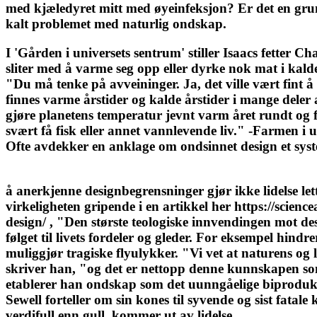
med kjæledyret mitt med øyeinfeksjon? Er det en grunn
kalt problemet med naturlig ondskap.
I 'Gården i universets sentrum' stiller Isaacs fetter 
sliter med å varme seg opp eller dyrke nok mat i kalde
"Du må tenke på avveininger. Ja, det ville vært fint å 
finnes varme årstider og kalde årstider i mange deler 
gjøre planetens temperatur jevnt varm året rundt og 
svært få fisk eller annet vannlevende liv." -Farmen i u
Ofte avdekker en anklage om ondsinnet design et syst
å anerkjenne designbegrensninger gjør ikke lidelse le
virkeligheten gripende i en artikkel her https://scien
design/ , "Den største teologiske innvendingen mot desi
følget til livets fordeler og gleder. For eksempel hindr
muliggjør tragiske flyulykker. "Vi vet at naturens og l
skriver han, "og det er nettopp denne kunnskapen so
etablerer han ondskap som det uunngåelige biproduktet
Sewell forteller om sin kones til syvende og sist fata
verdifull enn gull, kommer ut av lidelse.