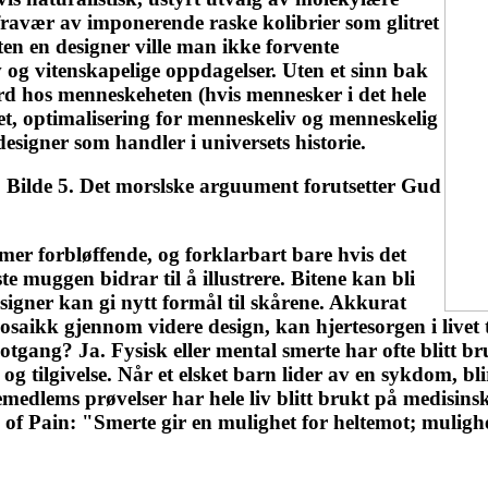
t fravær av imponerende raske kolibrier som glitret
n en designer ville man ikke forvente
v og vitenskapelige oppdagelser. Uten et sinn bak
ferd hos menneskeheten (hvis mennesker i det hele
het, optimalisering for menneskeliv og menneskelig
designer som handler i universets historie.
Bilde 5. Det morslske arguument forutsetter Gud
mer forbløffende, og forklarbart bare hvis det
e muggen bidrar til å illustrere. Bitene kan bli
esigner kan gi nytt formål til skårene. Akkurat
aikk gjennom videre design, kan hjertesorgen i livet t
gang? Ja. Fysisk eller mental smerte har ofte blitt bru
r og tilgivelse. Når et elsket barn lider av en sykdom,
emedlems prøvelser har hele liv blitt brukt på medisinsk 
 of Pain: "Smerte gir en mulighet for heltemot; mulig