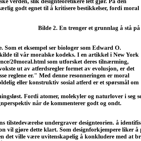
ke verden, slik designteoretikere lett gjør. På den
rlig godt egnet til å kritisere bestikkelser, fordi moral
Bilde 2. En trenger et grunnlag å stå på
ge. Som et eksempel ser biologer som Edward O.
ilde til vår moralske kodeks. I en artikkel i New York
ence/20moral.html som utforsket deres tilnærming,
vokste ut av atferdsregler formet av evolusjon, er det
a disse reglene er." Med denne resonneringen er moral
delig eller konstruktiv sosial atferd er et spørsmål om
ningsløst. Fordi atomer, molekyler og naturlover i seg s
ignperspektiv når de kommenterer godt og ondt.
 tilstedeværelse undergraver designteorien. å identifiser
sjon vil gjøre dette klart. Som designforkjempere liker
 det ville være uvitenskapelig å konkludere med at br