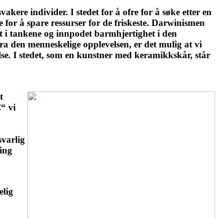
ere individer. I stedet for å ofre for å søke etter en
e for å spare ressurser for de friskeste. Darwinismen
et i tankene og innpodet barmhjertighet i den
a den menneskelige opplevelsen, er det mulig at vi
else. I stedet, som en kunstner med keramikkskår, står
t
€“ vi
svarlig
ting
elig