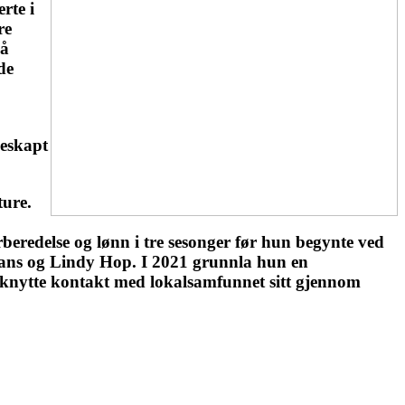
rte i
re
på
de
eskapt
ture.
beredelse og lønn i tre sesonger før hun begynte ved
kedans og Lindy Hop. I 2021 grunnla hun en
g knytte kontakt med lokalsamfunnet sitt gjennom