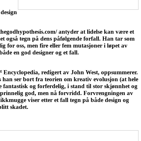
 design
thegodhypothesis.com/ antyder at lidelse kan være et
det også tegn på dens påfølgende forfall. Han tar som
g for oss, men fire eller fem mutasjoner i løpet av
åde en god designer og et fall.
€™ Encyclopedia, redigert av John West, oppsummerer.
han ser bort fra teorien om kreativ evolusjon (at hele
ntastisk og forferdelig, i stand til stor skjønnhet og
opprinnelig god, men nå forvridd. Forvrengningen av
ikkmugge viser etter et fall tegn på både design og
litt skadet.