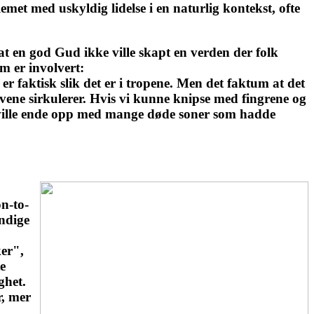
met med uskyldig lidelse i en naturlig kontekst, ofte
 at en god Gud ikke ville skapt en verden der folk
m er involvert:
er faktisk slik det er i tropene. Men det faktum at det
avene sirkulerer. Hvis vi kunne knipse med fingrene og
an ville ende opp med mange døde soner som hadde
on-to-
endige
ker",
e
ghet.
r, mer