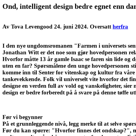
Ond, intelligent design bedre egnet enn da
Av Tova Levengood 24. juni 2024. Oversatt
herfra
I den nye ungdomsromanen "Farmen i universets sen
Jonathan Witt er det noe som gjør hovedpersonen r
Hvorfor måtte 13 år gamle Isaac se faren sin lide og
uten en far? Spørsmålene den unge hovedpersonen stil
komme inn til Senter for vitenskap og kultur fra våre le
tankevekkende. Folk vil universelt vite hvorfor det fin
designe en verden full av vold og vanskeligheter, sier 
design er bedre forberedt på å svare på denne tøffe ut
Før vi begynner
På et grunnleggende nivå, legg merke til at selve spør
Før du kan spørre: "Hvorfor finnes det ondskap?",