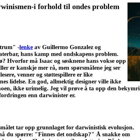
rwinismen-i forhold til ondes problem
trum" -
lenke
av Guillermo Gonzalez og
elaterbar, hans kamp med ondskapens problem.
 dø? Hvorfor må Isaac og søsknene hans vokse opp
ler er kanskje mer rå, men spørsmålene jeg ser
sere, venner og støttespillere er like
nes lidelse. En god, allmektig designer ville ikke
noen, ikke urimelig. Jeg vil prøve å ta opp den bekymrin
fordringen enn darwinister er.
smålet tar opp grunnlaget for darwinistisk evolusjon.
 må du spørre: "Finnes det ondskap?" Å snakke om