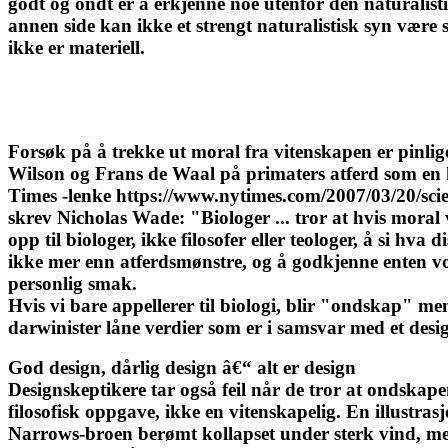
godt og ondt er å erkjenne noe utenfor den naturalistis
annen side kan ikke et strengt naturalistisk syn være sæ
ikke er materiell.
Forsøk på å trekke ut moral fra vitenskapen er pinli
Wilson og Frans de Waal på primaters atferd som en k
Times -lenke https://www.nytimes.com/2007/03/20/sci
skrev Nicholas Wade: "Biologer ... tror at hvis moral 
opp til biologer, ikke filosofer eller teologer, å si hv
ikke mer enn atferdsmønstre, og å godkjenne enten vol
personlig smak.
Hvis vi bare appellerer til biologi, blir "ondskap" me
darwinister låne verdier som er i samsvar med et des
God design, dårlig design â€“ alt er design
Designskeptikere tar også feil når de tror at ondskapens
filosofisk oppgave, ikke en vitenskapelig. En illustra
Narrows-broen berømt kollapset under sterk vind, men