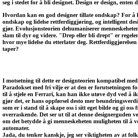
seg i stedet for å bli designet. Design er design, enten 
Hvordan kan en god designer tillate ondskap? For å k
ondskap og lidelse rettferdiggjøring, og intelligent de
gjør. Evolusjonsteorien dehumaniserer menneskeheten 
slam til dyr og videre. "Drep eller bli drept" er rege
hvor mye lidelse du etterlater deg. Rettferdiggjørels
taper?
I motsetning til dette er designteorien kompatibel med 
Paradokset med fri vilje er at den er forutsetningen f
til å stjele en Ferrari, kan han ikke utøve dyd ved å ik
gjør det, er hans oppførsel desto mer beundringsverd
som er i stand til å skape oss i sitt eget bilde og gi oss
overraskende. Det ser ut til at denne designerguden ve
om det betydde å gi menneskeheten muligheten til å ve
automater.
Jada, du tenker kanskje, jeg ser viktigheten av at folk