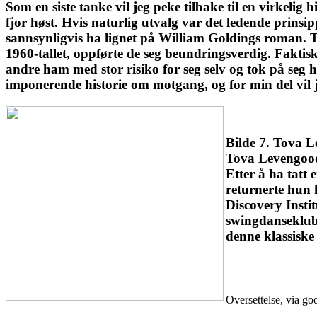
Som en siste tanke vil jeg peke tilbake til en virkelig 
fjor høst. Hvis naturlig utvalg var det ledende prinsip
sannsynligvis ha lignet på William Goldings roman. T
1960-tallet, oppførte de seg beundringsverdig. Faktisk
andre ham med stor risiko for seg selv og tok på seg 
imponerende historie om motgang, og for min del vil jeg 
Bilde 7. Tova 
Tova Levengood
Etter å ha tatt 
returnerte hun 
Discovery Insti
swingdanseklubb
denne klassiske
Oversettelse, via go