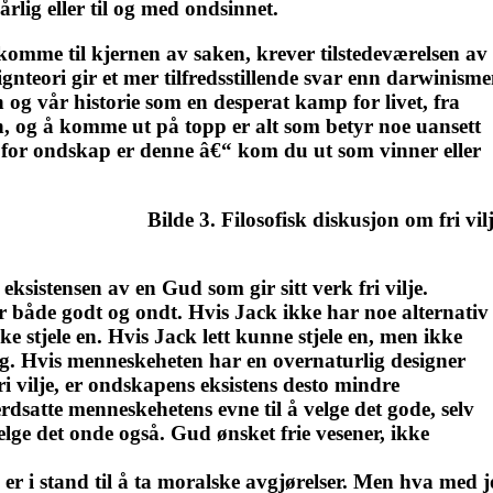
dårlig eller til og med ondsinnet.
omme til kjernen av saken, krever tilstedeværelsen av
signteori gir et mer tilfredsstillende svar enn darwinism
og vår historie som en desperat kamp for livet, fra
len, og å komme ut på topp er alt som betyr noe uansett
en for ondskap er denne â€“ kom du ut som vinner eller
Bilde 3. Filosofisk diskusjon om fri vil
eksistensen av en Gud som gir sitt verk fri vilje.
or både godt og ondt. Hvis Jack ikke har noe alternativ
ke stjele en. Hvis Jack lett kunne stjele en, men ikke
ig. Hvis menneskeheten har en overnaturlig designer
 fri vilje, er ondskapens eksistens desto mindre
rdsatte menneskehetens evne til å velge det gode, selv
lge det onde også. Gud ønsket frie vesener, ikke
 er i stand til å ta moralske avgjørelser. Men hva med jo