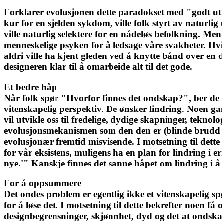
Forklarer evolusjonen dette paradokset med "godt ut av
kur for en sjelden sykdom, ville folk styrt av naturlig
ville naturlig selektere for en nådeløs befolkning. M
menneskelige psyken for å ledsage våre svakheter. Hvi
aldri ville ha kjent gleden ved å knytte bånd over en d
designeren klar til å omarbeide alt til det gode.
Et bedre håp
Når folk spør "Hvorfor finnes det ondskap?", ber de i
vitenskapelig perspektiv. De ønsker lindring. Noen gang
vil utvikle oss til fredelige, dydige skapninger, tekno
evolusjonsmekanismen som den den er (blinde brudd p
evolusjonær fremtid misvisende. I motsetning til dette
for vår eksistens, muligens ha en plan for lindring i e
nye.'" Kanskje finnes det sanne håpet om lindring i å
For å oppsummere
Det ondes problem er egentlig ikke et vitenskapelig s
for å løse det. I motsetning til dette bekrefter noen få 
designbegrensninger, skjønnhet, dyd og det at ondskapen