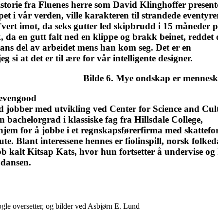
historie fra Fluenes herre som David Klinghoffer presente
pet i vår verden, ville karakteren til strandede eventyre
vert imot, da seks gutter led skipbrudd i 15 måneder 
, da en gutt falt ned en klippe og brakk beinet, reddet 
hans del av arbeidet mens han kom seg. Det er en
si at det er til ære for vår intelligente designer.
Bilde 6. Mye ondskap er mennesk
Levengood
 jobber med utvikling ved Center for Science and Cul
en bachelorgrad i klassiske fag fra Hillsdale College,
hjem for å jobbe i et regnskapsførerfirma med skattefor
tute. Blant interessene hennes er fiolinspill, norsk fol
 kalt Kitsap Kats, hvor hun fortsetter å undervise o
 dansen.
ogle oversetter, og bilder ved Asbjørn E. Lund