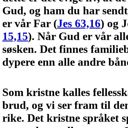
Gud, og ham du har sendt,
er vår Far (
Jes 63,16
) og J
15,15
). Når Gud er vår all
søsken. Det finnes famili
dypere enn alle andre bån
Som kristne kalles felless
brud, og vi ser fram til de
rike. Det kristne språket 