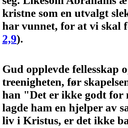
seg. Likesom Abrahams æt
kristne som en utvalgt slek
har vunnet, for at vi skal
2,9
).
Gud opplevde fellesskap og
treenigheten, før skapelse
han "Det er ikke godt fo
lagde ham en hjelper av s
liv i Kristus, er det ikke 