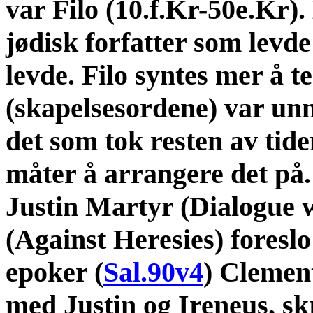
var Filo (10.f.Kr-50e.Kr).
jødisk forfatter som levd
levde. Filo syntes mer å t
(skapelsesordene) var unn
det som tok resten av tid
måter å arrangere det på
Justin Martyr (Dialogue 
(Against Heresies) foresl
epoker (
Sal.90v4
) Clement
med Justin og Ireneus, sk