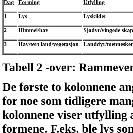
Dag
Forming
Utfylling
1
Lys
Lyskilder
2
Himmel/hav
Sjødyr/vingede ska
3
Hav/tørt land/vegetasjon
Landdyr/mennesker
Tabell 2 -over: Rammever
De første to kolonnene an
for noe som tidligere mang
kolonnene viser utfylling
formene. F.eks. ble lys s