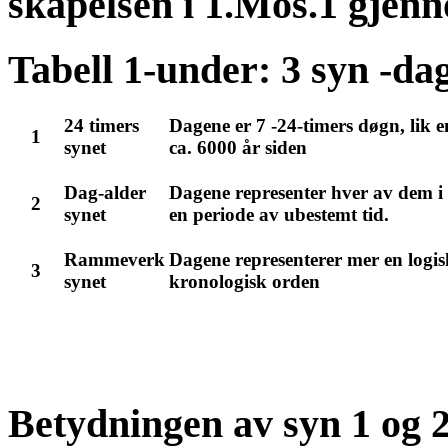
skapelsen i 1.Mos.1 gjen
Tabell 1-under: 3 syn -d
24 timers
Dagene er 7 -24-timers døgn, lik e
1
synet
ca. 6000 år siden
Dag-alder
Dagene representer hver av dem i
2
synet
en periode av ubestemt tid.
Rammeverk
Dagene representerer mer en logisk
3
synet
kronologisk orden
Betydningen av syn 1 og 2 