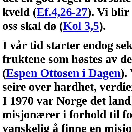
kveld (
Ef.4,26-27
). Vi bli
oss skal dø (
Kol 3,5
).
I vår tid starter endog se
fruktene som høstes av de
(
Espen Ottosen i Dagen
).
seire over hardhet, verdie
I 1970 var Norge det land 
misjonærer i forhold til fol
vanskelig å finne en misjo