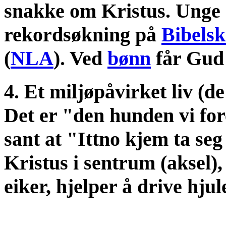
snakke om Kristus. Unge e
rekordsøkning på
Bibelsk
(
NLA
). Ved
bønn
får Gud 
4. Et miljøpåvirket liv (de
Det er "den hunden vi fore
sant at "Ittno kjem ta se
Kristus i sentrum (aksel),
eiker, hjelper å drive hju