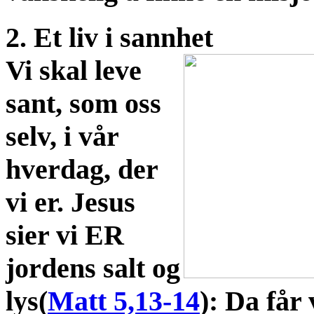
2. Et liv i sannhet
Vi skal leve
sant, som oss
selv, i vår
hverdag, der
vi er. Jesus
sier vi ER
jordens salt og
lys(
Matt 5,13-14
): Da får 