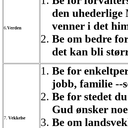
Be for forvalte
den uhederlige
venner i det hi
6.
Verden
Be om bedre ford
det kan bli størr
Be for enkeltpe
jobb, familie --
Be for stedet du
Gud ønsker noe 
7.
Vekkelse
Be om landsvekk