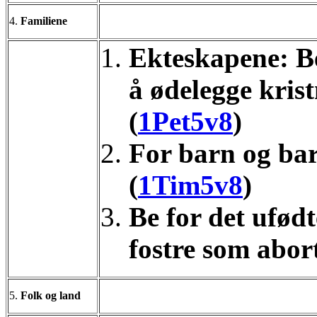
4.
Familiene
Ekteskapene: B
å ødelegge kris
(
1Pet5v8
)
For barn og bar
(
1Tim5v8
)
Be for det ufødt
fostre som abort
5.
Folk og land