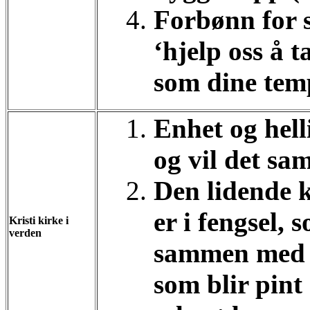
Forbønn for s
‘hjelp oss å t
som dine tem
Enhet og hell
og vil det sa
Den lidende 
er i fengsel,
Kristi kirke i
verden
sammen med 
som blir pint