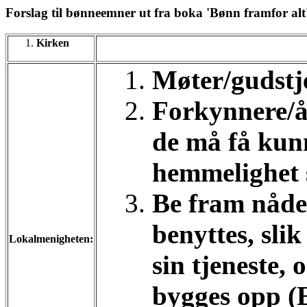
Forslag til bønneemner ut fra boka 'Bønn framfor al
Kirken
Møter/gudstje
Forkynnere/å
de må få kun
hemmelighet s
Be fram nåde
benyttes, slik
Lokalmenigheten:
sin tjeneste,
bygges opp (