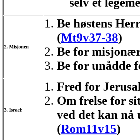
selv et legeme
Be høstens Herr
(
Mt9v37-38
)
2. Misjonen
Be for misjonæ
Be for unådde f
Fred for Jerus
Om frelse for si
3. Israel:
ved det kan nå u
(
Rom11v15
)