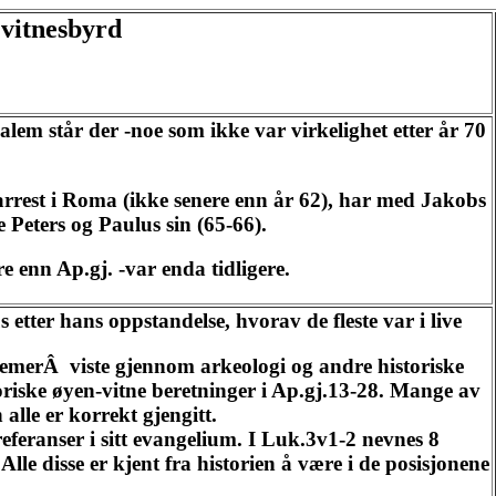
 vitnesbyrd
salem står der -noe som ikke var virkelighet etter år 70
sarrest i Roma (ikke senere enn år 62), har med Jakobs
 Peters og Paulus sin (65-66).
re enn Ap.gj. -var enda tidligere.
 etter hans oppstandelse, hvorav de fleste var i live
emerÂ viste gjennom arkeologi og andre historiske
oriske øyen-vitne beretninger i Ap.gj.13-28. Mange av
alle er korrekt gjengitt.
referanser i sitt evangelium. I Luk.3v1-2 nevnes 8
 Alle disse er kjent fra historien å være i de posisjonene