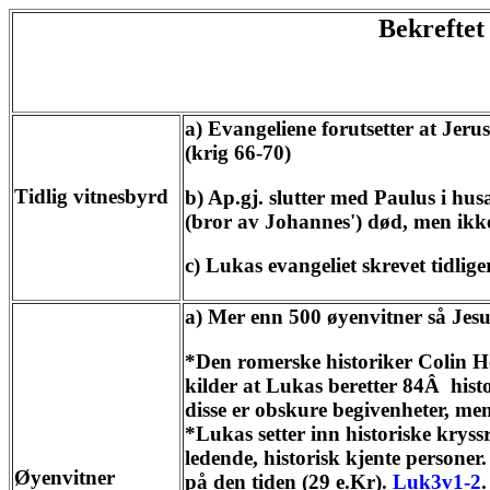
Bekreftet
a) Evangeliene forutsetter at Jeru
(krig 66-70)
Tidlig vitnesbyrd
b) Ap.gj. slutter med Paulus i hu
(bror av Johannes') død, men ikke
c) Lukas evangeliet skrevet tidlige
a) Mer enn 500 øyenvitner så Jesus
*Den romerske historiker Colin H
kilder at Lukas beretter 84Â hist
disse er obskure begivenheter, men 
*Lukas setter inn historiske kryss
ledende, historisk kjente personer.
Øyenvitner
på den tiden (29 e.Kr).
Luk3v1-2
.