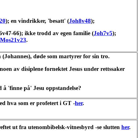
20
); en vindrikker, 'besatt' (
Joh8v48
);
h6v47-66); ikke trodd av egen familie (
Joh7v5
);
5Mos21v23
.
n (Johannes), døde som martyrer for sin tro.
noen av disiplene fornektet Jesus under rettssaker
d å 'finne på' Jesu oppstandelse?
d hva som er profetert i GT -
her
.
eftet ut fra utenombibelsk-vitnesbyrd -se slutten
her
.