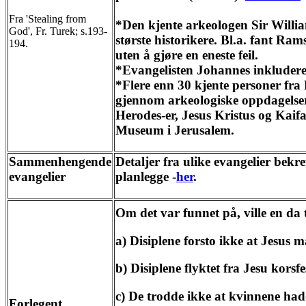
Fra 'Stealing from
*Den kjente arkeologen Sir Willi
God', Fr. Turek; s.193-
største historikere. Bl.a. fant Ram
194.
uten å gjøre en eneste feil.
*Evangelisten Johannes inkluderer 
*Flere enn 30 kjente personer fra N
gjennom arkeologiske oppdagelser. 
Herodes-er, Jesus Kristus og Kaifas.
Museum i Jerusalem.
Sammenhengende
Detaljer fra ulike evangelier bekr
evangelier
planlegge -
her
.
Om det var funnet på, ville en da 
a) Disiplene forsto ikke at Jesus m
b) Disiplene flyktet fra Jesu korsf
c) De trodde ikke at kvinnene had
Forlegent