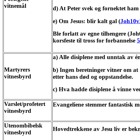
vitnemål
d) At Peter svek og fornektet ham
e) Om Jesus: blir kalt gal (
Joh10v
Ble forlatt av egne tilhengere (Jo
korsfeste til tross for forbannelse
a) Alle disiplene med unntak av é
Martyrers
b) Ingen beretninger vitner om at 
vitnesbyrd
etter hans død og oppstandelse.
c) Hva hadde disiplene å vinne ve
Varslet/profetert
Evangeliene stemmer fantastisk me
vitnesbyrd
Utenombibelsk
Hovedtrekkene av Jesu liv er bekr
vitnesbyrd