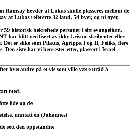
am Ramsay hevder at Lukas skulle plasseres mellom de
say at Lukas refererte 32 land, 54 byer, og ni øyer,
59 historisk bekreftede personer i sitt evangelium.
T har blitt verifisert av ikke-kristne skribenter eller
Det er slike som Pilatus, Agrippa I og II, Feliks, flere
 Den siste har vi benrester etter, plassert i Israel
efter hverandre på et vis som ville være uråd å
tatt med:
åtte lide og dø
estelse, unntatt én (Johannes)
de sett den oppstandne